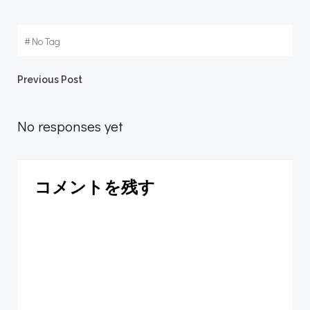
#
No Tag
Post
Previous Post
navigation
No responses yet
コメントを残す