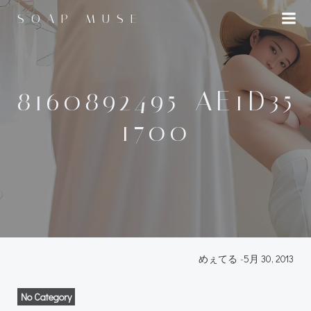
コ
SOAP MUSE
ン
テ
ン
ツ
へ
8160892495_AE1D35
ス
1700
キ
ッ
プ
めぇてる
-
5月 30, 2013
No Category