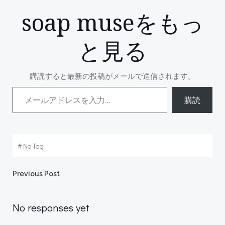
soap museをもっ
と見る
購読すると最新の投稿がメールで送信されます。
メールアドレスを入力...
購読
#
No Tag
Post
Previous Post
navigation
No responses yet