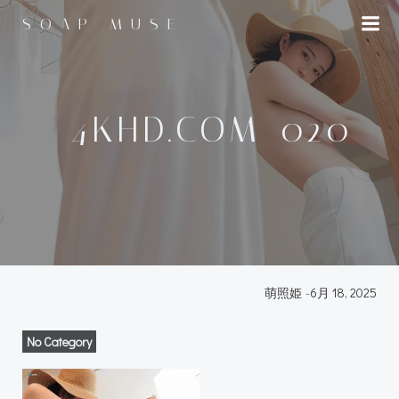
コ
SOAP MUSE
ン
テ
ン
ツ
へ
–4KHD.COM-020
ス
キ
ッ
プ
萌照姫
-
6月 18, 2025
No Category