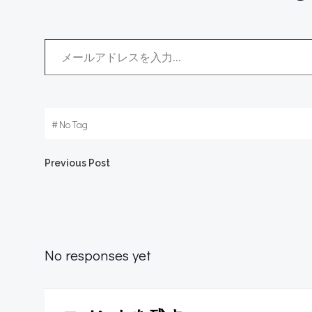
メールアドレスを入力...
#
No Tag
Post
Previous Post
navigation
No responses yet