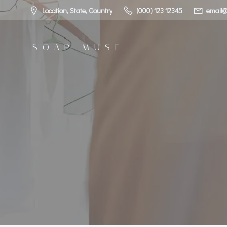
コ
Location, State, Country
(000) 123 12345
email@
ン
テ
ン
SOAP MUSE
ツ
へ
ス
キ
ッ
プ