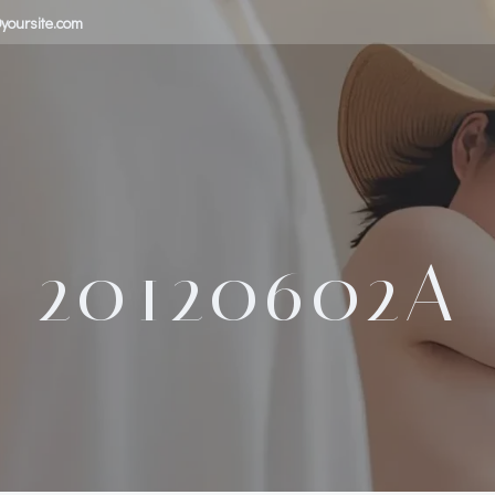
yoursite.com
20120602A