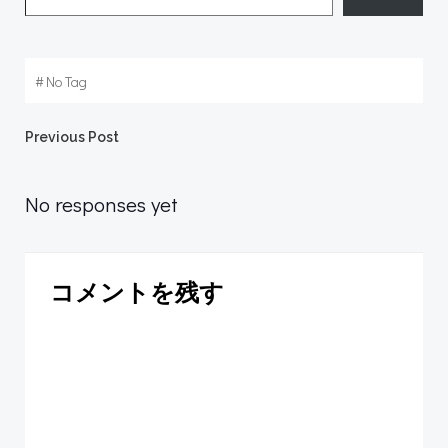
#
No Tag
Post
Previous Post
navigation
No responses yet
コメントを残す