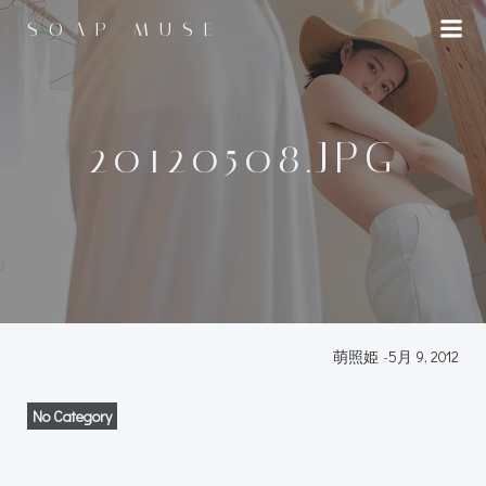
コ
SOAP MUSE
ン
テ
ン
ツ
へ
20120508.JPG
ス
キ
ッ
プ
萌照姫
-
5月 9, 2012
No Category