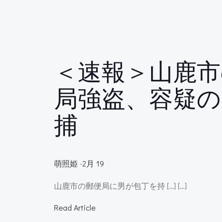
＜速報＞山鹿市
局強盗、容疑の
捕
萌照姫
-
2月 19
山鹿市の郵便局に男が包丁を持 […] […]
Read Article