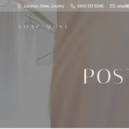
コ
Location, State, Country
(000) 123 12345
email@
ン
テ
ン
SOAP MUSE
ツ
へ
ス
キ
ッ
プ
POST