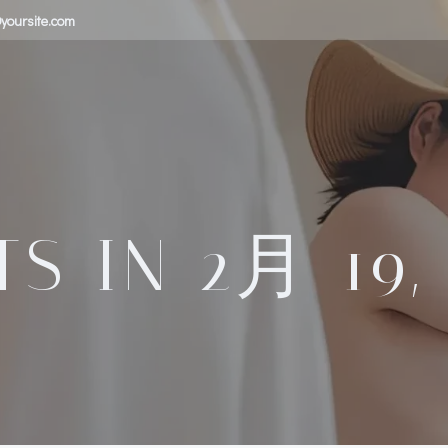
yoursite.com
S IN 2月 19,