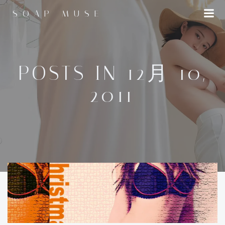
コ
SOAP MUSE
ン
テ
ン
ツ
へ
POSTS IN 12月 10,
ス
2011
キ
ッ
プ