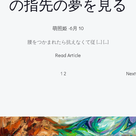
の指先の夢を見る
萌照姫
-
6月 10
腰をつかまれたら抗えなくて従 […] […]
Read Article
Posts
P
Page
Page
1
2
Next
navigation
n
© 2026 soap muse. Created for free using WordPress and