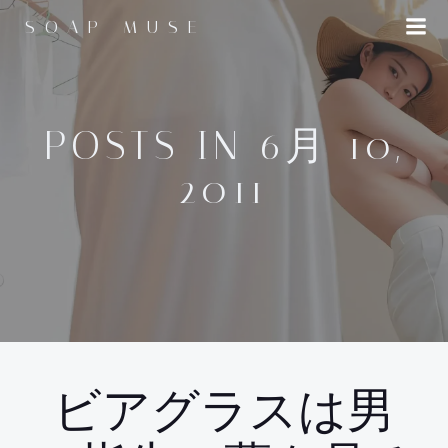
コ
SOAP MUSE
ン
テ
ン
ツ
へ
POSTS IN 6月 10,
ス
2011
キ
ッ
プ
ビアグラスは男