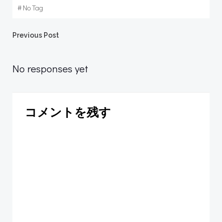
#
No Tag
Post
Previous Post
navigation
No responses yet
コメントを残す