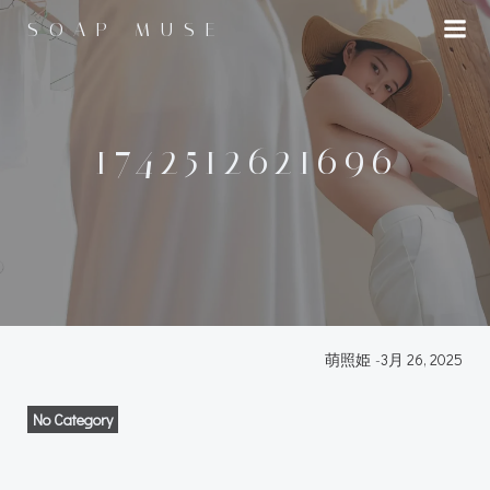
コ
SOAP MUSE
ン
テ
ン
ツ
へ
1742512621696
ス
キ
ッ
プ
萌照姫
-
3月 26, 2025
No Category