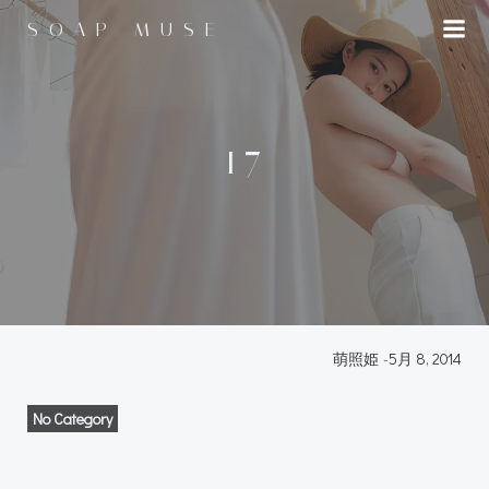
コ
SOAP MUSE
ン
テ
ン
ツ
へ
17
ス
キ
ッ
プ
萌照姫
-
5月 8, 2014
No Category