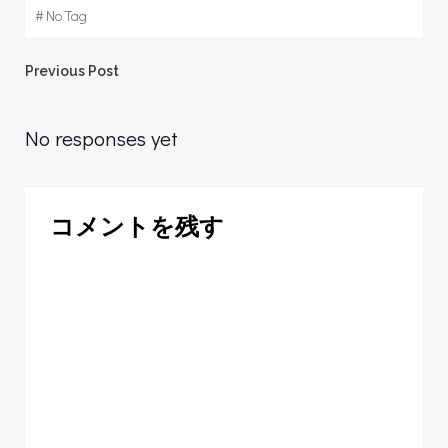
#
No Tag
Post
Previous Post
navigation
No responses yet
コメントを残す