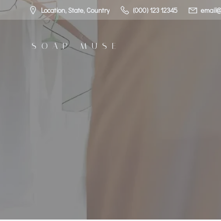
コ
Location, State, Country
(000) 123 12345
email@
ン
テ
ン
SOAP MUSE
ツ
へ
ス
キ
ッ
プ