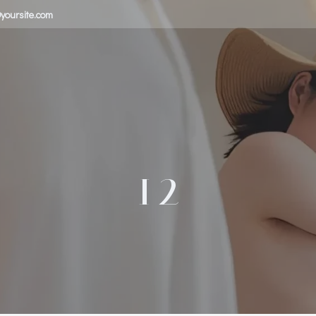
yoursite.com
12