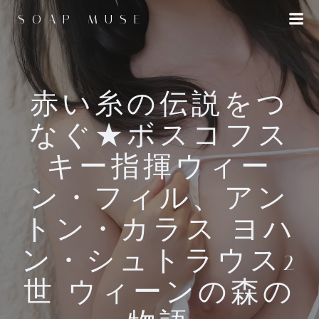
コ
SOAP MUSE
ン
テ
ン
ツ
へ
赤い糸の伝説をつ
ス
なぐ★ボスコフス
キ
ッ
キー指揮ウィー
プ
ン・フィル、アン
トン・カラス ヨハ
ン・シュトラウス2
世 ウィーンの森の