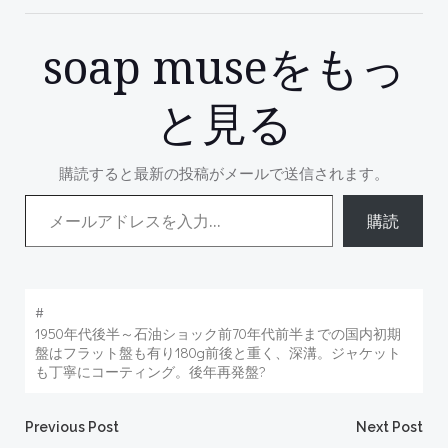
soap museをもっ
と見る
購読すると最新の投稿がメールで送信されます。
メールアドレスを入力...
購読
#
1950年代後半～石油ショック前70年代前半までの国内初期
盤はフラット盤も有り180g前後と重く、深溝。ジャケット
も丁寧にコーティング。後年再発盤?
Post
Post
Previous Post
Next Post