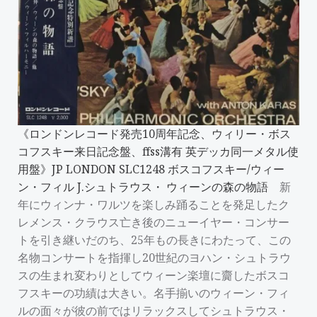
《ロンドンレコード発売10周年記念、ウィリー・ボス
コフスキー来日記念盤、ffss溝有 英デッカ同一メタル使
用盤》JP LONDON SLC1248 ボスコフスキー/ウィー
ン・フィル J.シュトラウス・ ウィーンの森の物語
新
年にウィンナ・ワルツを楽しみ踊ることを発足したク
レメンス・クラウス亡き後のニューイヤー・コンサー
トを引き継いだのち、25年もの長きにわたって、この
名物コンサートを指揮し20世紀のヨハン・シュトラウ
スの生まれ変わりとしてウィーン楽壇に齎したボスコ
フスキーの功績は大きい。名手揃いのウィーン・フィ
ルの面々が彼の前ではリラックスしてシュトラウス・