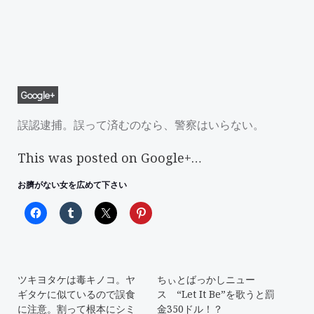
Google+
誤認逮捕。誤って済むのなら、警察はいらない。
This was posted on Google+…
お臍がない女を広めて下さい
ツキヨタケは毒キノコ。ヤ
ちぃとばっかしニュー
ギタケに似ているので誤食
ス “Let It Be”を歌うと罰
に注意。割って根本にシミ
金350ドル！？