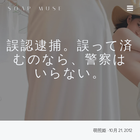
コ
SOAP MUSE
ン
テ
ン
ツ
へ
誤認逮捕。誤って済
ス
むのなら、警察は
キ
ッ
いらない。
プ
萌照姫
-
10月 21, 2012