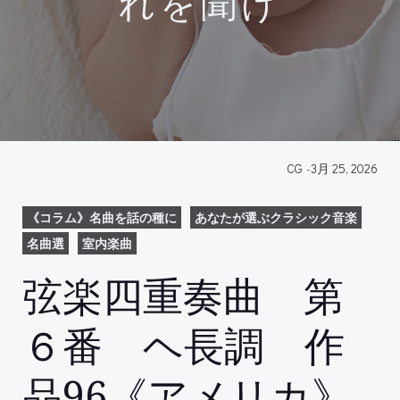
れを聞け
CG
-
3月 25, 2026
《コラム》名曲を話の種に
あなたが選ぶクラシック音楽
名曲選
室内楽曲
弦楽四重奏曲 第
６番 ヘ長調 作
品96《アメリカ》