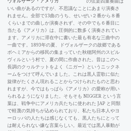
の弦楽四重奏曲は
いい曲があるのですが、不思議なことにあまり演奏さ
れません。全部で13曲のうち、せいぜい２番から８番
くらいまでの曲しか演奏されず、その中でも６番目に
当たる《アメリカ》は、圧倒的に数多く演奏されてい
ます。アメリカに滞在中に書いた最も有名な三曲中の
一曲です。1893年の夏、ドヴォルザークの故郷である
ボヘミアからの移民の集まっていた秋穂阿州のスピル
ヴィルという村で、夏の間に作曲された。昔はこのヘ
長調のクヮルテットをよく《ニガー》というニックネ
ームをつけて呼んでいました。これは黒人霊歌に似た
旋律がたくさん現れることからつけられたものと思わ
れますが、今ではもっぱら《アメリカ》の愛称が用い
られるようになりました。そもそも NIGGER という言
葉は、戦争中にアメリカ兵たちに使われた JAP と同類
で軽蔑の気持ちが込められており、私たち日本人やヨ
ーロッパの人たちは感じなくても、黒人たちにとって
は耐えられない嫌な言葉らしい。最近では黒人暴動が