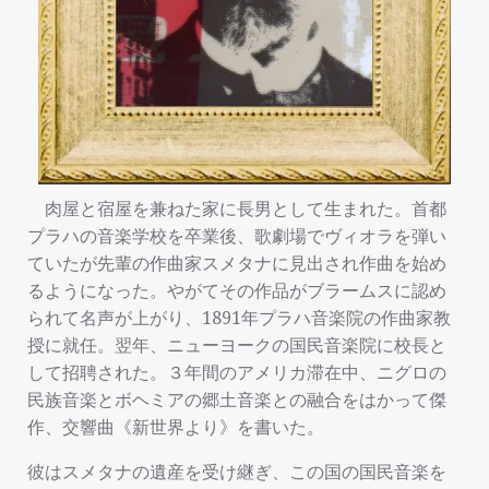
肉屋と宿屋を兼ねた家に長男として生まれた。首都
プラハの音楽学校を卒業後、歌劇場でヴィオラを弾い
ていたが先輩の作曲家スメタナに見出され作曲を始め
るようになった。やがてその作品がブラームスに認め
られて名声が上がり、1891年プラハ音楽院の作曲家教
授に就任。翌年、ニューヨークの国民音楽院に校長と
して招聘された。３年間のアメリカ滞在中、ニグロの
民族音楽とボヘミアの郷土音楽との融合をはかって傑
作、交響曲《新世界より》を書いた。
彼はスメタナの遺産を受け継ぎ、この国の国民音楽を