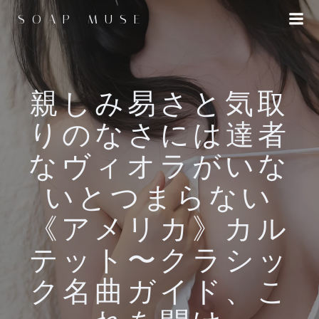
コ
SOAP MUSE
ン
テ
ン
ツ
へ
親しみ易さと気取
ス
りのなさには達者
キ
ッ
なヴィオラがいな
プ
いとつまらない
《アメリカ》カル
テット〜クラシッ
ク名曲ガイド、こ