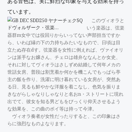
ある音色は、実に鮮烈な印象を与える効果を持っ
ています。
このヴィオラと
いう楽器は、弦楽
器群m女中では役回りからいってない声部担当ですか
ら、いわば縁の下の力持ちみたいなもので、日頃は目
立たぬ存在dす。弦楽器を女性に例えれば、ヴァイオリ
ンは派手なお嬢さん、チェロは雄弁ななんとか女史、
それに対してヴィオラはさしずめ結婚して何年メカの
世話女房、普段は割烹着か何かを機こんでもっぱら亭
主の飯を作り、洗濯に明け暮れている女房が、突然あ
る日、見るも鮮やかな洋服を着こなし、色気を振りま
きながらしゃなりしゃなりと名おn・ストリートに現れ
出でて、彼女を知る男どもをびっくり仰天させるよう
な効果を、この曲のボイ等は持って今津。
ヴィオラ奏者が女性だったりすると、この印象はさ
らに強烈なものよなります。