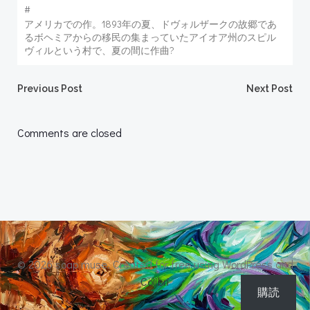
#
アメリカでの作。1893年の夏、ドヴォルザークの故郷であ
るボヘミアからの移民の集まっていたアイオア州のスピル
ヴィルという村で、夏の間に作曲?
Post
Post
Previous Post
Next Post
navigation
navigation
Comments are closed
© 2026 soap muse. Created for free using WordPress and
Colibri
購読