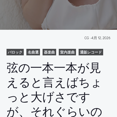
CG
-
4月 12, 2026
バロック
名曲選
器楽曲
室内楽曲
通販レコード
弦の一本一本が見
えると言えばちょ
っと大げさです
が、それぐらいの