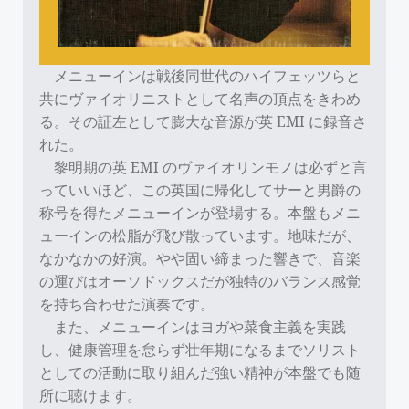
メニューインは戦後同世代のハイフェッツらと
共にヴァイオリニストとして名声の頂点をきわめ
る。その証左として膨大な音源が英 EMI に録音さ
れた。
黎明期の英 EMI のヴァイオリンモノは必ずと言
っていいほど、この英国に帰化してサーと男爵の
称号を得たメニューインが登場する。本盤もメニ
ューインの松脂が飛び散っています。地味だが、
なかなかの好演。やや固い締まった響きで、音楽
の運びはオーソドックスだが独特のバランス感覚
を持ち合わせた演奏です。
また、メニューインはヨガや菜食主義を実践
し、健康管理を怠らず壮年期になるまでソリスト
としての活動に取り組んだ強い精神が本盤でも随
所に聴けます。