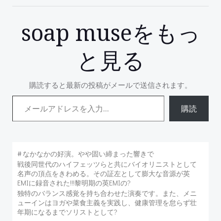
soap museをもっ
と見る
購読すると最新の投稿がメールで送信されます。
メールアドレスを入力...
購読
#
なかなかの好演。やや固い締まった響きで
戦後同世代のハイフェッツらと共にバイオリニストとして
名声の頂点をきわめる。その証左として膨大な音源が英
EMIに録音された!!!黎明期の英EMIの?
独特のバランス感覚を持ち合わせた演奏です。また、メニ
ューインはヨガや菜食主義を実践し、健康管理を怠らず壮
年期になるまでソリストとして?