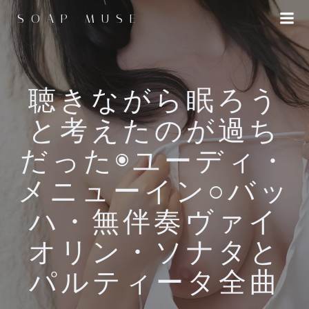
コ
SOAP MUSE
ン
テ
ン
ツ
へ
聴きながら眠ろう
ス
と考えたのが過ち
キ
ッ
だった◉ユーディ・
プ
メニューイン○バッ
ハ・無伴奏ヴァイ
オリン・ソナタと
パルティータ全曲