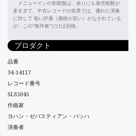
メニューインの初期盤は、余りにも発売枚数が
多すぎて、中古レコードの世界では、優れた演奏
に対して 低い評価（価格が安い）がなされている
が、この“無伴奏”だけは別格。
プロダクト
品番
34-14117
レコード番号
SLS5045
作曲家
ヨハン・ゼバスティアン・バッハ
演奏者