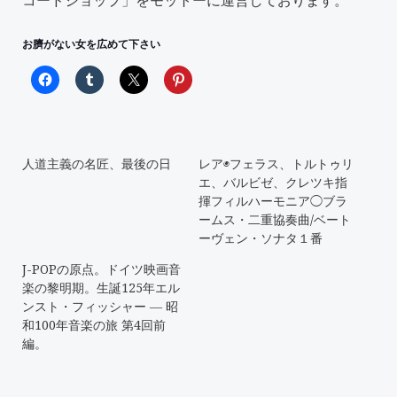
お臍がない女を広めて下さい
人道主義の名匠、最後の日
レア◉フェラス、トルトゥリ
エ、バルビゼ、クレツキ指
揮フィルハーモニア◯ブラ
ームス・二重協奏曲/ベート
ーヴェン・ソナタ１番
J-POPの原点。ドイツ映画音
楽の黎明期。生誕125年エル
ンスト・フィッシャー ― 昭
和100年音楽の旅 第4回前
編。