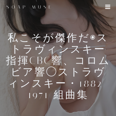
コ
SOAP MUSE
ン
テ
ン
ツ
へ
私こそが傑作だ◉ス
ス
トラヴィンスキー
キ
ッ
指揮CBC響、コロム
プ
ビア響◯ストラヴ
ィンスキー・1882-
1971 組曲集