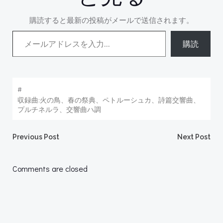
購読すると最新の投稿がメールで送信されます。
メールアドレスを入力...
購読
#
収録曲:火の鳥、春の祭典、ペトルーシュカ、詩篇交響曲、
プルチネルラ、交響曲ハ調
Post
Post
Previous Post
Next Post
navigation
navigation
Comments are closed