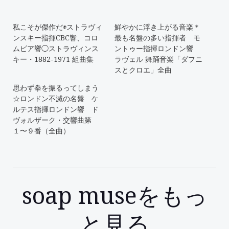
私こそが傑作だ◉ストラヴィ
鮮やかに浮き上がる音楽＊
ンスキー指揮CBC響、コロ
最も名盤の多い指揮者 モ
ムビア響◯ストラヴィンス
ントゥー指揮ロンドン響
キー・1882-1971 組曲集
ラヴェル 舞踊音楽「ダフニ
スとクロエ」全曲
思わず拳を振るってしまう
☆ロンドン不滅の名盤 ケ
ルテス指揮ロンドン響 ド
ヴォルザーク・交響曲第
１〜９番（全曲）
soap museをもっ
と見る