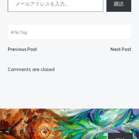
購読
#
No Tag
Post
Post
Previous Post
Next Post
navigation
navigation
Comments are closed
© 2026 soap muse. Created for free using WordPress and
Colibri