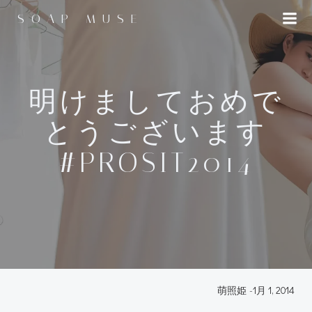
コ
SOAP MUSE
ン
テ
ン
ツ
へ
明けましておめで
ス
とうございます
キ
ッ
#PROSIT2014
プ
萌照姫
-
1月 1, 2014