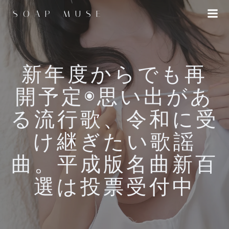
コ
SOAP MUSE
ン
テ
ン
ツ
へ
新年度からでも再
ス
開予定◉思い出があ
キ
ッ
る流行歌、令和に受
プ
け継ぎたい歌謡
曲。平成版名曲新百
選は投票受付中