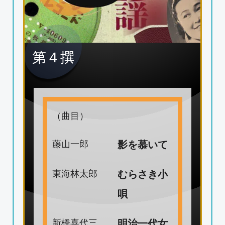
第４撰
（曲目）
藤山一郎
影を慕いて
東海林太郎
むらさき小
唄
新橋喜代三
明治一代女