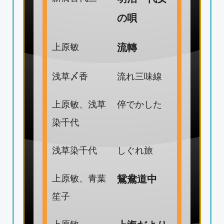
の唄
上原敏
流轉
浅草〆香
流れ三味線
上原敏、浅草
倅でかした
染千代
浅草染千代
しぐれ旅
上原敏、青葉
鴛鴦道中
笙子
上原敏