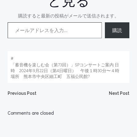
と見る
購読すると最新の投稿がメールで送信されます。
メールアドレスを入力...
購読
#
「蓄音機を楽しむ会（第73回）」SPコンサートご案内 日
時 2024年9月22日（第4日曜日） 午後１時30分〜４時
場所 熊本市中央区細工町 五福公民館?
Post
Post
Previous Post
Next Post
navigation
navigation
Comments are closed