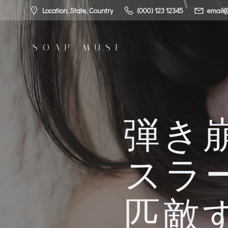
コ
Location, State, Country
(000) 123 12345
email@
ン
テ
ン
SOAP MUSE
ツ
へ
ス
キ
ッ
プ
弾き
スラ
匹敵