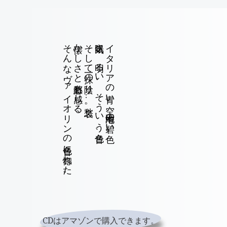
そんなヴァイオリンの音色に惚れた。
懐かしさと郷愁も感じる、
そして一抹の陰り … 哀愁。
陽気さ、明るい、そういう音色、
イタリアの青い空、地中海の碧い色。
CDはアマゾンで購入できます。