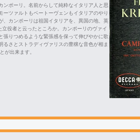
カンポーリ。名前からして純粋なイタリア人と思
モーツァルトもベートーヴェンもイタリアのやり
が、カンポーリは祖国イタリアを、異国の地、英
にした立役者と云ったところか。カンポーリのヴァイ
と張りつめるような緊張感を保って伸びやかに歌
明るさとストラディヴァリスの豊穣な音色が相ま
ことが出来ます。