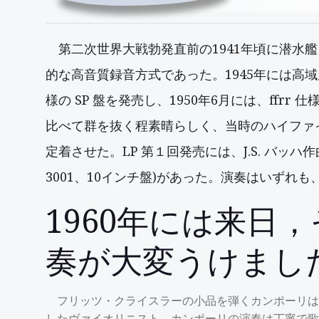
第二次世界大戦勃発直前の1941年頃に潜水
的な高音質録音方式であった。1945年には高域周波数特性
様の SP 盤を発売し、1950年6月には、ffrr
比べて群を抜く程素晴らしく、当時のハイファイ
定着させた。LP 第１回発売には、J.S. バッハ
3001、10インチ盤)があった。演奏はいず
1960年には来
奏が大変うけまし
フリッツ・クライスラーの小品を弾くカンポーリは
したヴァイオリニスト、カンポーリの演奏は丁寧で歌