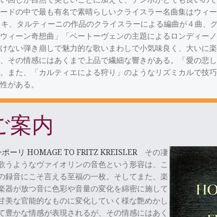
ードの中で最も有名で素晴らしいクライスラー名曲集はウィー
スキ、タルティーニの作品のクライスラーによる編曲が４曲、
ウィーン奇想曲」「ベートーヴェンの主題によるロンディーノ
けない弾き崩しで魅力的な歌いまわしで小気味良く、大いに楽
、その情感にはあくまで上品で繊細な響きがある。「愛の悲し
。また、「カルティエによる狩り」のようなリズミカルで技巧
性がある。
ご案内
リ HOMAGE TO FRITZ KREISLER
その凄
歌うようなヴァイオリンの音色という形容は、こ
の録音にこそ言える至福の一枚。そしてまた、楽
楽器が放つ音に色彩や音量の変化を綿密に施して
甘美な官能的なものに変化していく様な艶めかし
て豊かな情感が表現されるが、その情感にはあく