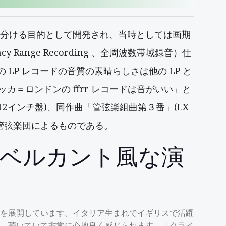
き分ける目的として開発され、当時としては画期
y Range Recording 、全周波数帯域録音）仕
様の LP レコードの音質の素晴らしさは他の LP と
＝ロンドンの ffrr レコードは音がいい」と
、12インチ盤)、同作曲「管弦楽組曲第３番」(LX-
内管弦楽団によるものである。
いベルカント風な演
を展開しています。イタリア生まれでイギリスで活躍
、聴いていて非常に心地良く感じられます。「クライ