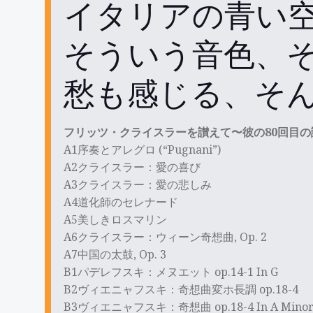
イタリアの青い
そういう音色、そ
愁も感じる、そ
フリッツ・クライスラーを讃えて〜彼の80回目の
A1序奏とアレグロ (“Pugnani”)
A2クライスラー：愛の喜び
A3クライスラー：愛の悲しみ
A4道化師のセレナード
A5美しきロスマリン
A6クライスラー：ウィーン奇想曲, Op. 2
A7中国の太鼓, Op. 3
B1パデレフスキ：メヌエット op.14-1 In G
B2ヴィエニャフスキ：奇想曲変ホ長調 op.18-4
B3ヴィエニャフスキ：奇想曲 op.18-4 In A Mino