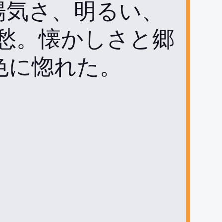
陽気さ、明るい、
哀愁。懐かしさと郷
色に惚れた。