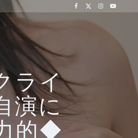
クライ
自演に
力的◆