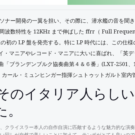
艦ソナー開発の一翼を担い、その際に、潜水艦の音を聞
を 12KHz まで伸ばした ffrr（ Full Frequenc
 仕様の初の LP 盤を発売する。特に LP 時代には、この仕
・マニアやレコード・マニアに大いに喜ばれ、「英デッカ
作曲「ブランデンブルク協奏曲第４＆６番」(LXT-2501
れも、カール・ミュンヒンガー指揮シュトゥットガルト室
日，そのイタリア人らし
た。
、クライスラー本人の自作自演に匹敵するような魅力的な演奏
い回しが自然で美しいことに加えて、テンポがとても良いので