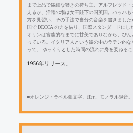
まで上品で繊細な響きの持ち主、アルフレツド・
えるが、活躍の場は女王陛下の国英国。バッハも
方を見習い、その手法で自分の音楽を書きました
国で DECCA の力を借り、国際スタンダード
オリンは官能的なまでに甘美でありながら、ぴん
っている。イタリア人という彼の中のラテン的な
って、 ゆっくりとした時間の流れに身を委ねる
1956年リリース。
■オレンジ・ラベル銀文字、ffrr、モノラル録音。