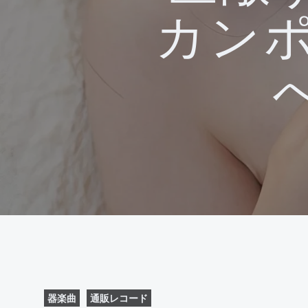
カン
器楽曲
通販レコード