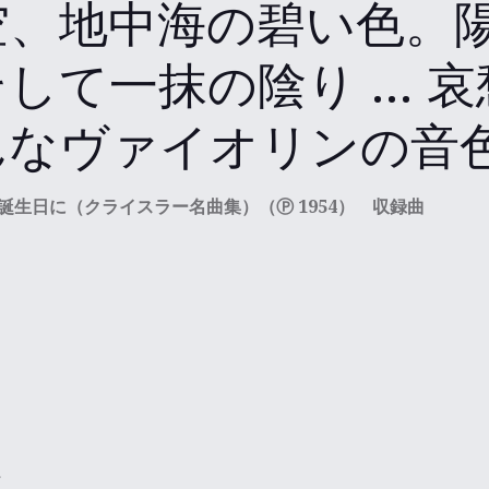
空、地中海の碧い色。
して一抹の陰り … 
んなヴァイオリンの音
誕生日に（クライスラー名曲集）（Ⓟ 1954） 収録曲
r