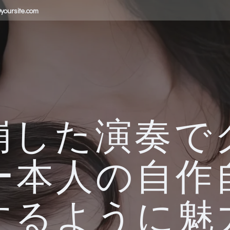
yoursite.com
崩した演奏で
ー本人の自作
するように魅