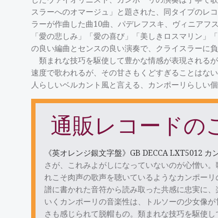
スラーへのオマージュ」と題された、同タイプのレコ
ラーが作曲した曲10曲、パデレフスキ、ヴィニアフ
「愛の悲しみ」「愛の喜び」「美しきロスマリン」「
の良い編曲とセンスの良い演奏で、クライスラーに負
類まれな技巧を駆使して豊かな情感が表現されるが
速度で歌われるが、その甘さもくどすぎることはない
人らしいベルカント風と言える、カンポーリらしい個
通販レコードの
《英オレンジ銀文字盤》GB DECCA LXT5012 カンポー
さが、これみよがしになっていないのが心憎い。
れこそ肉声の歌声を聴いているようなカンポーリ
譜に書かれた音符から読み取った共感に忠実に、
いくカンポーリの音楽性は、トルソーの少女像が
さも感じられて脱帽もの。類まれな技巧を駆使し