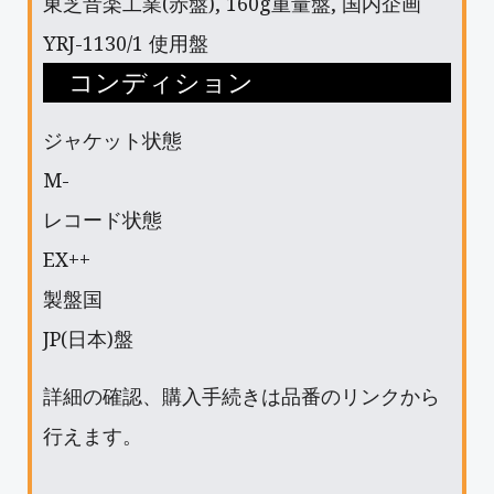
東芝音楽工業(赤盤), 160g重量盤, 国内企画
YRJ-1130/1 使用盤
コンディション
ジャケット状態
M-
レコード状態
EX++
製盤国
JP(日本)盤
詳細の確認、購入手続きは品番のリンクから
行えます。