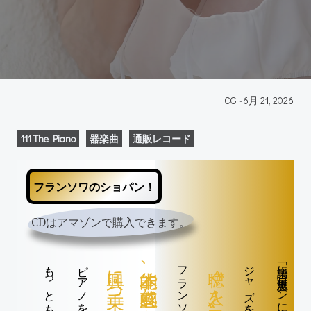
CG
-
6月 21, 2026
111 The Piano
器楽曲
通販レコード
フランソワのショパン！
CDはアマゾンで購入できます。
〝聴く人を魅了〟する不思議な力