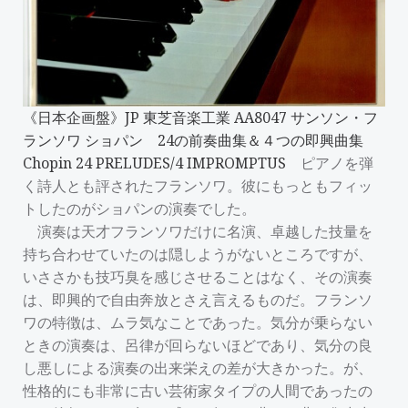
《日本企画盤》JP 東芝音楽工業 AA8047 サンソン・フ
ランソワ ショパン 24の前奏曲集＆４つの即興曲集
Chopin 24 PRELUDES/4 IMPROMPTUS
ピアノを弾
く詩人とも評されたフランソワ。彼にもっともフィッ
トしたのがショパンの演奏でした。
演奏は天才フランソワだけに名演、卓越した技量を
持ち合わせていたのは隠しようがないところですが、
いささかも技巧臭を感じさせることはなく、その演奏
は、即興的で自由奔放とさえ言えるものだ。フランソ
ワの特徴は、ムラ気なことであった。気分が乗らない
ときの演奏は、呂律が回らないほどであり、気分の良
し悪しによる演奏の出来栄えの差が大きかった。が、
性格的にも非常に古い芸術家タイプの人間であったの