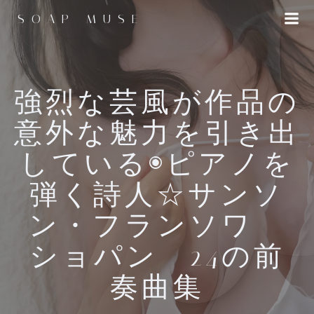
コ
SOAP MUSE
ン
テ
ン
ツ
へ
強烈な芸風が作品の
ス
意外な魅力を引き出
キ
ッ
している◉ピアノを
プ
弾く詩人☆サンソ
ン・フランソワ
ショパン 24の前
奏曲集