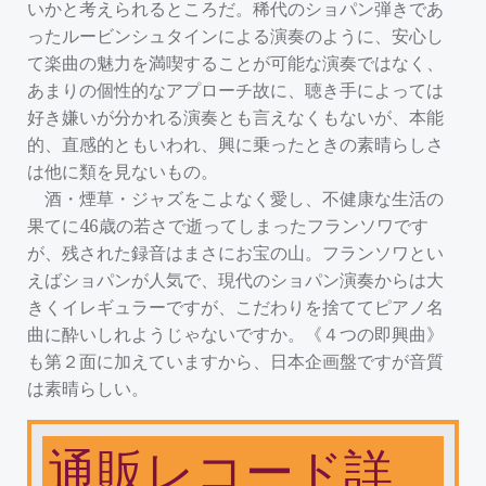
いかと考えられるところだ。稀代のショパン弾きであ
ったルービンシュタインによる演奏のように、安心し
て楽曲の魅力を満喫することが可能な演奏ではなく、
あまりの個性的なアプローチ故に、聴き手によっては
好き嫌いが分かれる演奏とも言えなくもないが、本能
的、直感的ともいわれ、興に乗ったときの素晴らしさ
は他に類を見ないもの。
酒・煙草・ジャズをこよなく愛し、不健康な生活の
果てに46歳の若さで逝ってしまったフランソワです
が、残された録音はまさにお宝の山。フランソワとい
えばショパンが人気で、現代のショパン演奏からは大
きくイレギュラーですが、こだわりを捨ててピアノ名
曲に酔いしれようじゃないですか。《４つの即興曲》
も第２面に加えていますから、日本企画盤ですが音質
は素晴らしい。
通販レコード詳