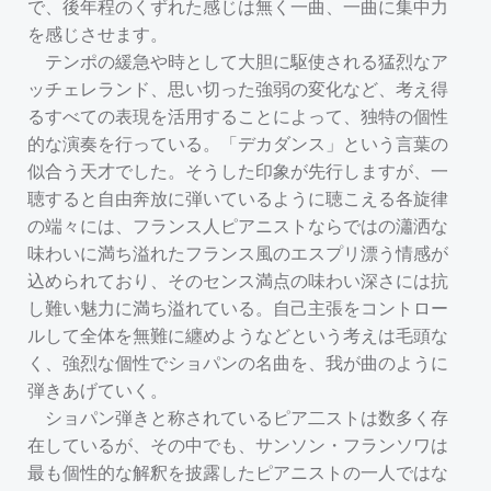
で、後年程のくずれた感じは無く一曲、一曲に集中力
を感じさせます。
テンポの緩急や時として大胆に駆使される猛烈なア
ッチェレランド、思い切った強弱の変化など、考え得
るすべての表現を活用することによって、独特の個性
的な演奏を行っている。「デカダンス」という言葉の
似合う天才でした。そうした印象が先行しますが、一
聴すると自由奔放に弾いているように聴こえる各旋律
の端々には、フランス人ピアニストならではの瀟洒な
味わいに満ち溢れたフランス風のエスプリ漂う情感が
込められており、そのセンス満点の味わい深さには抗
し難い魅力に満ち溢れている。自己主張をコントロー
ルして全体を無難に纏めようなどという考えは毛頭な
く、強烈な個性でショパンの名曲を、我が曲のように
弾きあげていく。
ショパン弾きと称されているピア二ストは数多く存
在しているが、その中でも、サンソン・フランソワは
最も個性的な解釈を披露したピアニストの一人ではな