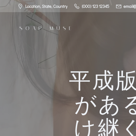
コ
Location, State, Country
(000) 123 12345
email@
ン
テ
ン
SOAP MUSE
ツ
へ
ス
キ
ッ
プ
平成
があ
け継