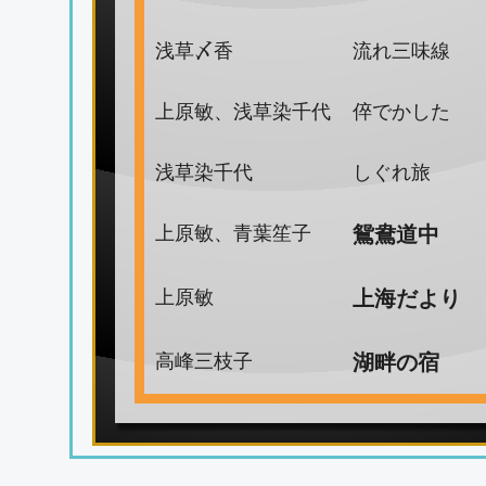
浅草〆香
流れ三味線
上原敏、浅草染千代
倅でかした
浅草染千代
しぐれ旅
上原敏、青葉笙子
鴛鴦道中
上原敏
上海だより
高峰三枝子
湖畔の宿