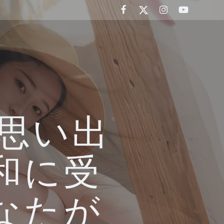
思い出
和に受
なたが