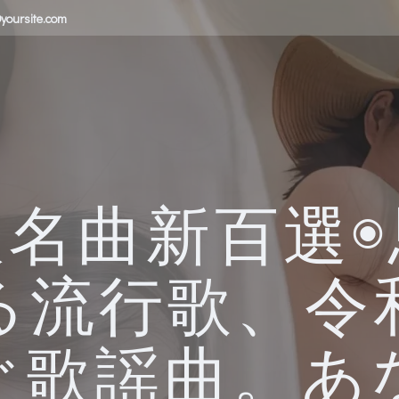
yoursite.com
版名曲新百選◉
る流行歌、令
ぐ歌謡曲。あ