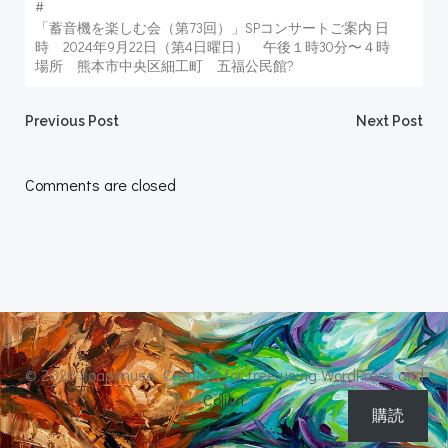
#
「蓄音機を楽しむ会（第73回）」SPコンサートご案内 日
時 2024年9月22日（第4日曜日） 午後１時30分〜４時
場所 熊本市中央区細工町 五福公民館?
Post
Post
Previous Post
Next Post
navigation
navigation
Comments are closed
© 2026 soap muse. Created for free using WordPress and
Colibri
購読