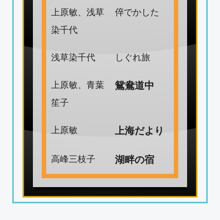
上原敏、浅草
倅でかした
染千代
浅草染千代
しぐれ旅
上原敏、青葉
鴛鴦道中
笙子
上原敏
上海だより
高峰三枝子
湖畔の宿