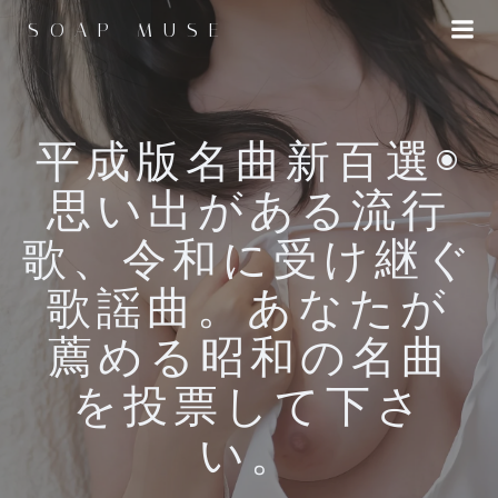
コ
SOAP MUSE
ン
テ
ン
ツ
へ
平成版名曲新百選◉
ス
思い出がある流行
キ
ッ
歌、令和に受け継ぐ
プ
歌謡曲。あなたが
薦める昭和の名曲
を投票して下さ
い。