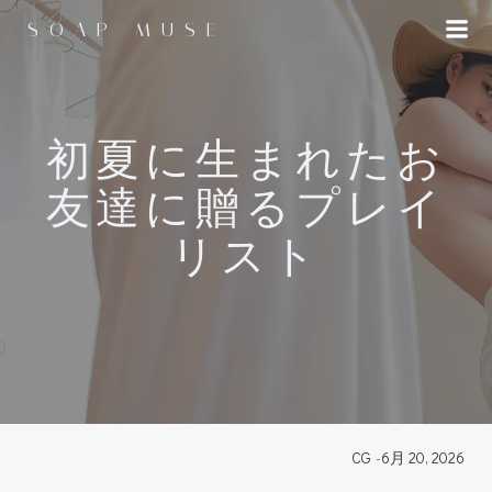
コ
SOAP MUSE
ン
テ
ン
ツ
へ
初夏に生まれたお
ス
友達に贈るプレイ
キ
ッ
リスト
プ
CG
-
6月 20, 2026