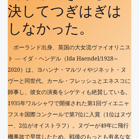
決してつぎはぎは
しなかった。
ポーランド出身、英国の大女流ヴァイオリニス
ト ― イダ・ヘンデル（Ida Haendel/1928～
2020）は、ヨハンナ・マルツィやジネット・ヌ
ヴーと同世代。カール・フレッシュとエネスコに
師事し、彼女の演奏をシゲティも絶賛している。
1935年ワルシャワで開催された第1回ヴィエニャ
フスキ国際コンクールで第7位に入賞（1位はヌヴ
ー、2位がオイストラフ）。ヌヴーが49年に飛行
機事故で早世したため、戦後のもっとも有名な女