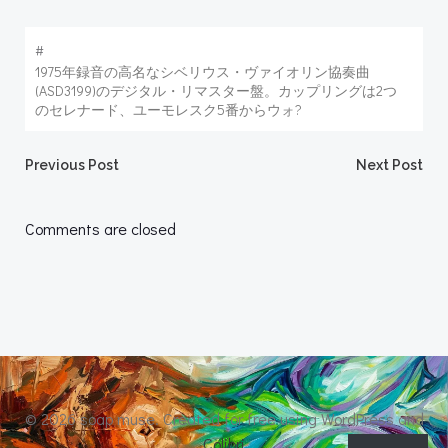
#
1975年録音の高名なシベリウス・ヴァイオリン協奏曲
(ASD3199)のデジタル・リマスター盤。カップリングは2つ
のセレナード、ユーモレスク5番からウォ?
Post
Post
Previous Post
Next Post
navigation
navigation
Comments are closed
© 2026 soap muse. Created for free using WordPress and
Colibri