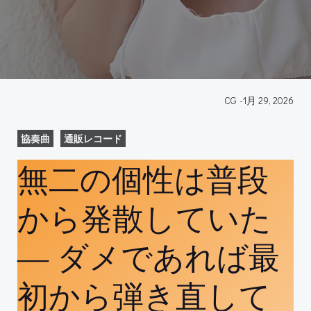
CG
-
1月 29, 2026
協奏曲
通販レコード
無二の個性は普段
から発散していた
― ダメであれば最
初から弾き直して