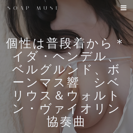
コ
SOAP MUSE
ン
テ
ン
ツ
へ
個性は普段着から＊
ス
イダ・ヘンデル、
キ
ッ
ベルグルンド、ボ
プ
ーンマス響 シベ
リウス＆ウォルト
ン・ヴァイオリン
協奏曲