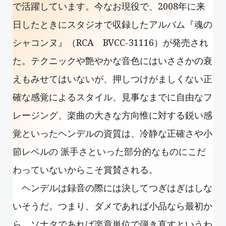
で活躍しています。今なお現役で、2008年に来
日したときにスタジオで収録したアルバム『魂の
シャコンヌ』（RCA BVCC-31116）が発売され
た。テクニックや艶やかな音色にはいささかの衰
えもみせてはいないが、押しつけがましくない正
確な感覚によるスタイル、見事なまでに自由なフ
レージング、楽曲の大きな方向惟に対する鋭い感
覚といったヘンデルの資質は、冷静な正確さや小
節レベルの 派手さといった部分的なものにこだ
わっていないからこそ賞賛される。
ヘンデルは録音の際には決してつぎはぎはしな
いそうだ。つまり、ダメであれば小品なら最初か
ら、ソナタであれば楽章単位で弾き直すというわ