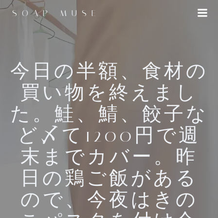
コ
SOAP MUSE
ン
テ
ン
ツ
へ
今日の半額、食材の
ス
買い物を終えまし
キ
ッ
た。鮭、鯖、餃子な
プ
ど〆て1200円で週
末までカバー。昨
日の鶏ご飯がある
ので、今夜はきの