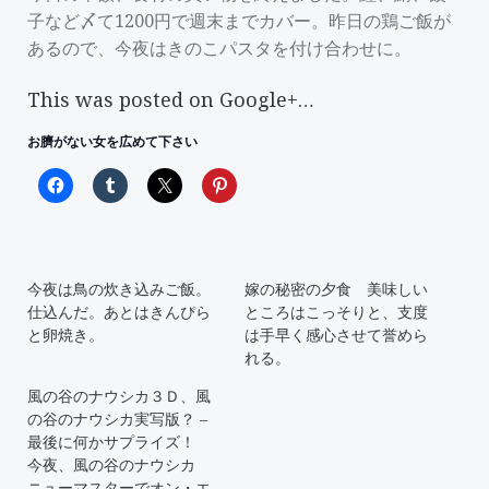
子など〆て1200円で週末までカバー。昨日の鶏ご飯が
あるので、今夜はきのこパスタを付け合わせに。
This was posted on Google+…
お臍がない女を広めて下さい
今夜は鳥の炊き込みご飯。
嫁の秘密の夕食 美味しい
仕込んだ。あとはきんぴら
ところはこっそりと、支度
と卵焼き。
は手早く感心させて誉めら
れる。
風の谷のナウシカ３Ｄ、風
の谷のナウシカ実写版？ –
最後に何かサプライズ！
今夜、風の谷のナウシカ
ニューマスターでオン・エ