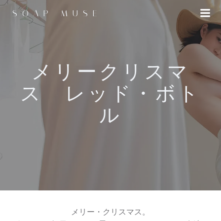
コ
SOAP MUSE
ン
テ
ン
ツ
へ
メリークリスマ
ス
ス レッド・ボト
キ
ッ
ル
プ
メリー・クリスマス。