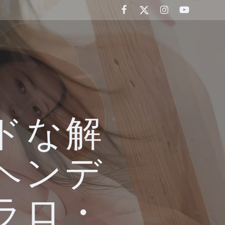
ドな解
ヘンデ
ラロ・