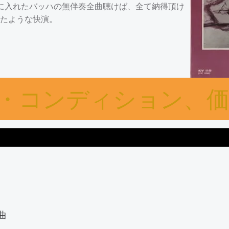
 に入れたバッハの無伴奏全曲聴けば、全て納得頂け
たような快演。
・コンディション、
曲