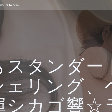
yoursite.com
もスタンダー
シェリング、
揮シカゴ響☆