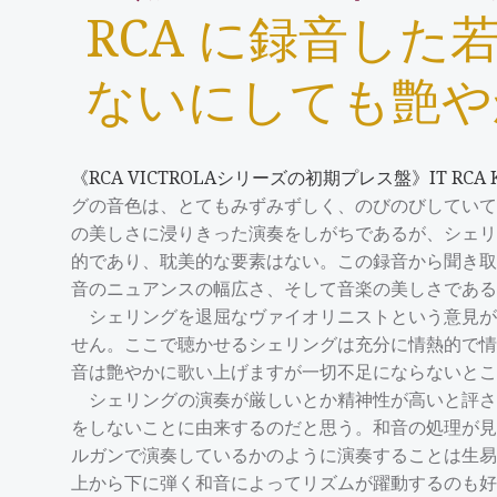
RCA に録音し
ないにしても艶や
《RCA VICTROLAシリーズの初期プレス盤》IT RC
グの音色は、とてもみずみずしく、のびのびしてい
の美しさに浸りきった演奏をしがちであるが、シェ
的であり、耽美的な要素はない。この録音から聞き
音のニュアンスの幅広さ、そして音楽の美しさである
シェリングを退屈なヴァイオリニストという意見が
せん。ここで聴かせるシェリングは充分に情熱的で
音は艶やかに歌い上げますが一切不足にならないとこ
シェリングの演奏が厳しいとか精神性が高いと評さ
をしないことに由来するのだと思う。和音の処理が
ルガンで演奏しているかのように演奏することは生
上から下に弾く和音によってリズムが躍動するのも