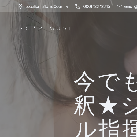
コ
Location, State, Country
(000) 123 12345
email@
ン
テ
ン
SOAP MUSE
ツ
へ
ス
キ
ッ
プ
今で
釈★
ル指