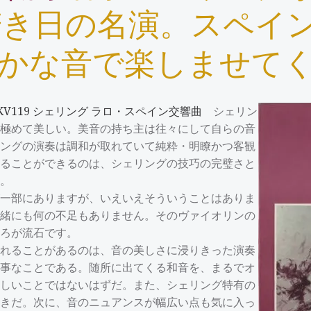
た若き日の名演。スペイ
かな音で楽しませて
A KV119 シェリング ラロ・スペイン交響曲
シェリン
て極めて美しい。美音の持ち主は往々にして自らの音
リングの演奏は調和が取れていて純粋・明瞭かつ客観
取ることができるのは、シェリングの技巧の完璧さと
。
一部にありますが、いえいえそういうことはありま
情緒にも何の不足もありません。そのヴァイオリンの
ろが流石です。
れることがあるのは、音の美しさに浸りきった演奏
見事なことである。随所に出てくる和音を、まるでオ
易しいことではないはずだ。また、シェリング特有の
好きだ。次に、音のニュアンスが幅広い点も気に入っ