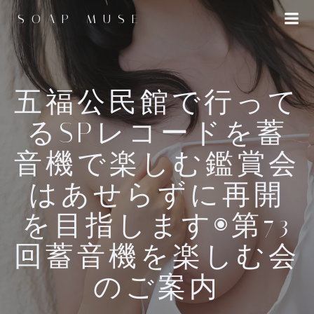
コ
SOAP MUSE
ン
テ
ン
ツ
へ
五福公民館で行って
ス
るSPレコードを蓄
キ
ッ
音機で楽しむ鑑賞会
プ
はあせらずに再開
を目指します◉第73
回蓄音機を楽しむ会
のご案内