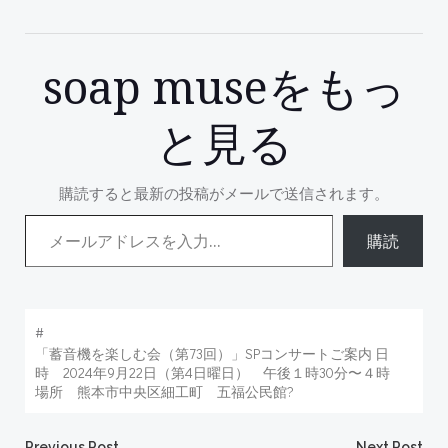
soap museをもっ
と見る
購読すると最新の投稿がメールで送信されます。
メールアドレスを入力...
購読
#
「蓄音機を楽しむ会（第73回）」SPコンサートご案内 日
時 2024年9月22日（第4日曜日） 午後１時30分〜４時
場所 熊本市中央区細工町 五福公民館?
Previous Post
Next Post