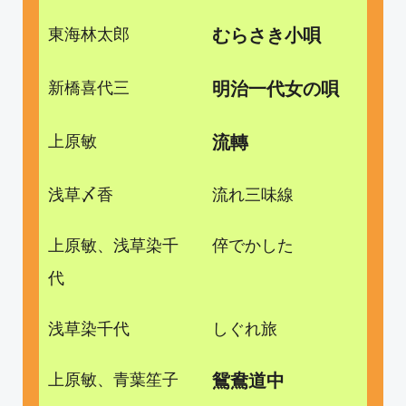
東海林太郎
むらさき小唄
新橋喜代三
明治一代女の唄
上原敏
流轉
浅草〆香
流れ三味線
上原敏、浅草染千
倅でかした
代
浅草染千代
しぐれ旅
上原敏、青葉笙子
鴛鴦道中