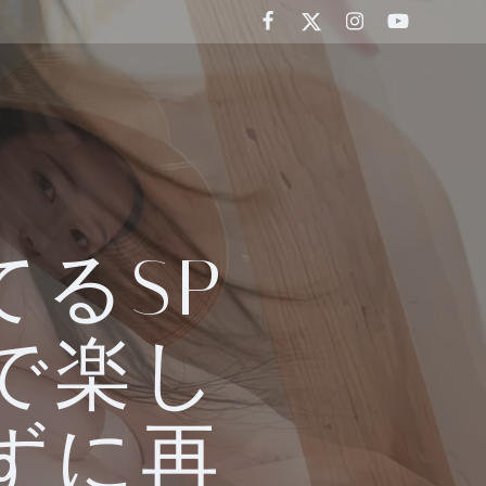
るSP
で楽し
ずに再