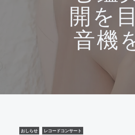
開を目
音機
おしらせ
レコードコンサート