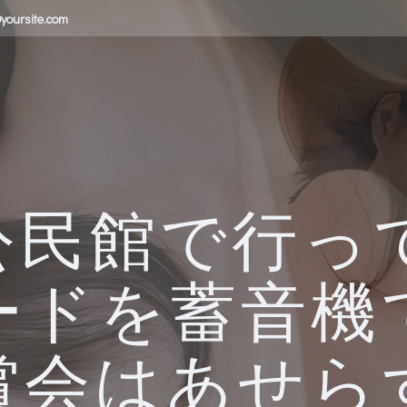
yoursite.com
公民館で行って
ードを蓄音機
賞会はあせら