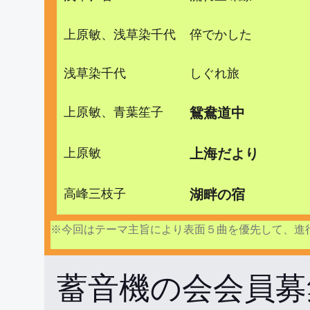
上原敏、浅草染千代
倅でかした
浅草染千代
しぐれ旅
上原敏、青葉笙子
鴛鴦道中
上原敏
上海だより
高峰三枝子
湖畔の宿
※今回はテーマ主旨により表面５曲を優先して、進
蓄音機の会会員募