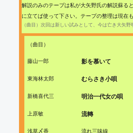
解説のみのテープは私が大矢野氏の解説蘇る
に立てば使って下さい。テープの整理は現在も実施
（曲目）次回は新しい試みとして、今は亡き大矢野
（曲目）
藤山一郎
影を慕いて
東海林太郎
むらさき小唄
新橋喜代三
明治一代女の唄
上原敏
流轉
浅草〆香
流れ三味線