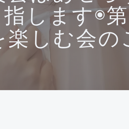
指します◉第
を楽しむ会の