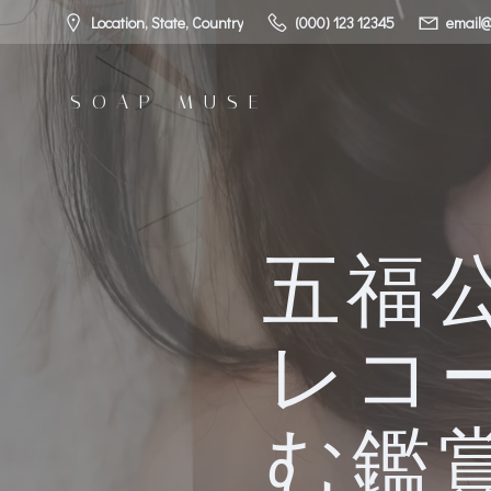
コ
Location, State, Country
(000) 123 12345
email@
ン
テ
ン
SOAP MUSE
ツ
へ
ス
キ
ッ
プ
五福
レコ
む鑑