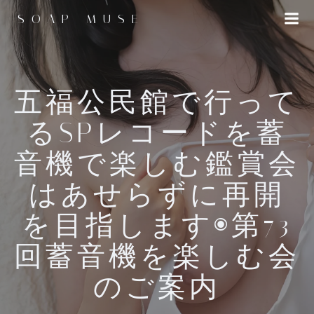
コ
SOAP MUSE
ン
テ
ン
ツ
へ
五福公民館で行って
ス
るSPレコードを蓄
キ
ッ
音機で楽しむ鑑賞会
プ
はあせらずに再開
を目指します◉第73
回蓄音機を楽しむ会
のご案内