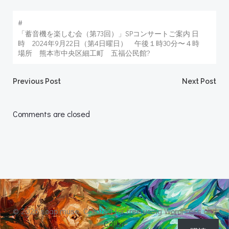
#
「蓄音機を楽しむ会（第73回）」SPコンサートご案内 日
時 2024年9月22日（第4日曜日） 午後１時30分〜４時
場所 熊本市中央区細工町 五福公民館?
Post
Post
Previous Post
Next Post
navigation
navigation
Comments are closed
© 2026 soap muse. Created for free using WordPress and
Colibri