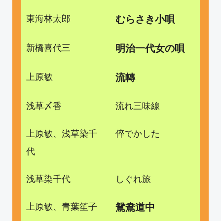
東海林太郎
むらさき小唄
新橋喜代三
明治一代女の唄
上原敏
流轉
浅草〆香
流れ三味線
上原敏、浅草染千
倅でかした
代
浅草染千代
しぐれ旅
上原敏、青葉笙子
鴛鴦道中