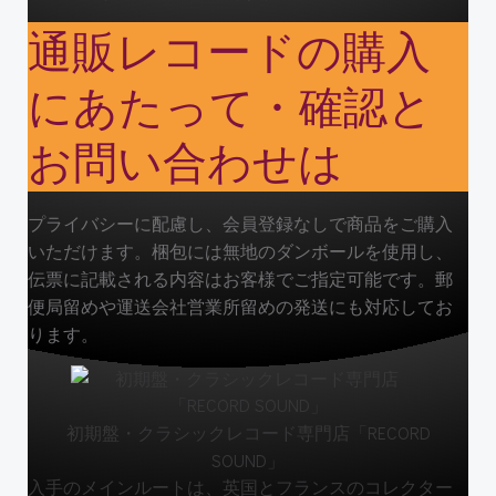
通販レコードの購入
にあたって・確認と
お問い合わせは
プライバシーに配慮し、会員登録なしで商品をご購入
いただけます。梱包には無地のダンボールを使用し、
伝票に記載される内容はお客様でご指定可能です。郵
便局留めや運送会社営業所留めの発送にも対応してお
ります。
初期盤・クラシックレコード専門店「RECORD
SOUND」
入手のメインルートは、英国とフランスのコレクター