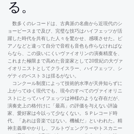
る。
数多くのレコードは、古典派の名曲から近現代のシ
ョーピースまで及び、完璧な技巧はハイフェッツが活
躍した時代を共有した人々を驚かせ、感嘆させた。ピ
アノなどと違って自分で音程も音色も作らなければな
らなら、この扱いにくいヴァイオリンの演奏精度を、
これまた極限まで高めた音楽家として20世紀の大ヴァ
イオリニストとしてクライスラー、ハイフェッツ、シ
ゲティのベスト３は揺るがない。
コンクール制度によって技術的水準が天井知らずに
上がってゆく現代でも、現今のすべてのヴァイオリニ
ストにとってハイフェッツは神様のような存在だが、
演奏史上の格付けに「最高」の評価を与えない評論
家、愛好家は今以って少なくない。ＳＰレコード時
代、「あれは音楽ではない。機械だ」といわれた。精
神主義華やかりし、フルトヴェングラーやトスカニー