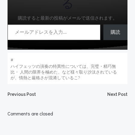
る
購読すると最新の投稿がメールで送信されます。
メールアドレスを入力...
購読
#
ハイフェッツの演奏の特異性については、完璧・精巧無
比・ 人間の限界を極めた、など様々取り沙汰されている
が、情熱と厳格さが混淆しているこ?
Post
Post
Previous Post
Next Post
navigation
navigation
Comments are closed