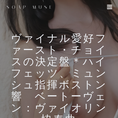
コ
SOAP MUSE
ン
テ
ン
ツ
へ
ヴァイナル愛好フ
ス
ァースト・チョイ
キ
ッ
スの決定盤＊ハイ
プ
フェッツ、ミュン
シュ指揮ボストン
響 ベートーヴェ
ン：ヴァイオリン