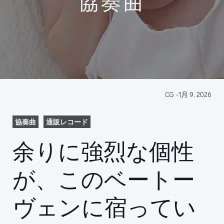
協奏曲
CG
-
1月 9, 2026
協奏曲
通販レコード
余りに強烈な個性
が、このベートー
ヴェンに宿ってい