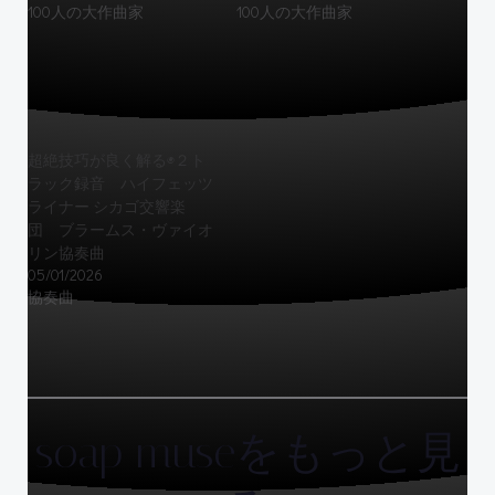
100人の大作曲家
100人の大作曲家
超絶技巧が良く解る◉２ト
ラック録音 ハイフェッツ
ライナー シカゴ交響楽
団 ブラームス・ヴァイオ
リン協奏曲
05/01/2026
協奏曲
soap museをもっと見