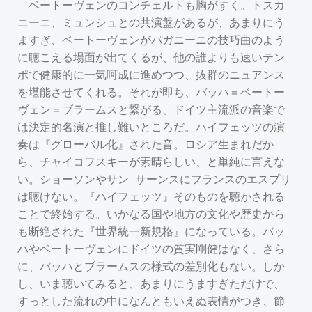
ベートーヴェンのコンチェルトも胸がすく。トスカ
ニーニ、ミュンシュとの共演盤があるが、あまりにう
ますぎ、ベートーヴェンがパガニーニの技巧曲のよう
に聴こえる場面が出てくるが、他の誰よりも速いテン
ポで健康的に一気呵成に進めつつ、抜群のニュアンス
を堪能させてくれる。それが即ち、バッハ＝ベートー
ヴェン＝ブラームスと繋がる、ドイツ主流派の音楽で
は決定的名演と推し難いところだ。ハイフェッツの演
奏は『グローバル化』された音。ロシア生まれだか
ら、チャイコフスキーが素晴らしい、と単純に言えな
い。ショーソンやサン=サーンスにフランスのエスプリ
は聴けない。『ハイフェッツ』そのものを聴かされる
ことで終始する。いかなる国や地方の文化や歴史から
も断絶された『世界統一新規格』になっている。バッ
ハやベートーヴェンにドイツの質実剛健はなく、さら
に、バッハとブラームスの様式の差別化もない。しか
し、いま聴いてみると、あまりにうますぎただけで、
すっとした流れの中になんともいえぬ表情がつき、節