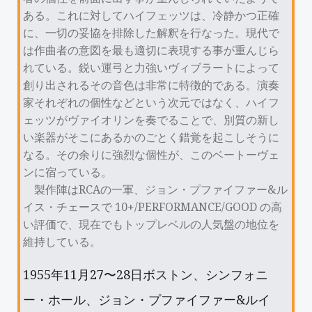
ある。これに対してハイフェッツは、冷静かつ正確
に、一切の妥協を排除した解釈を行なった。現代で
は作曲者の意図を最も適切に表現する事が重んじら
れている。鋭い運弓と力強いヴィブラートによって
創り出されるその音色は非常に特徴的である。演奏
家それぞれの個性などという次元ではなく、ハイフ
ェッツがヴァイオリンを奏でることで、別質の新し
い楽器がそこにあるかのごとく錯覚を起こしそうに
なる。その余りに強烈な個性が、このベートーヴェ
ンに宿っている。
製作陣はRCAの一軍、ジョン・プファイファー&ル
イス・チェースで 10+/PERFORMANCE/GOOD の高
い評価で、現在でもトップレベルの人気盤の地位を
維持している。
1955年11月27〜28日ボストン、シンフォニ
ー・ホール、ジョン・プファイファー&ルイ