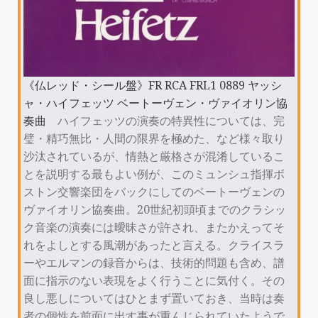
《仏レッド・シール盤》FR RCA FRL1 0889 ヤッシ
ャ・ハイフェッツ ベートーヴェン・ヴァイオリン協
奏曲
ハイフェッツの演奏の特異性については、完
璧・精巧無比・人間の限界を極めた、など様々取り
沙汰されているが、情熱と厳格さが混淆しているこ
とを説明する最もよい例が、このミュンシュ指揮ボ
ストン交響楽団をバックにしてのベートーヴェンの
ヴァイオリン協奏曲。20世紀初頭頃までのクラシッ
ク音楽の演奏には曖昧さが許され、またかえってそ
れをよしとする風潮があったと言える。クライスラ
ーやエルマンの録音からは、技術的問題も含め、譜
面に指示のない表現をよく行うことに気付く。その
良し悪しについてはひとまず置いておき、当時は奏
者の個性を前面に出す事が重んじられていたようで