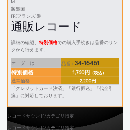
M-
製盤国
FR(フランス)盤
通販レコード
詳細の確認、
特別価格
での購入手続きは品番のリン
クから行えます。
34-16461
オーダーは
品番 /
特別価格
1,760円
（税込）
通常価格
2,200円
「クレジットカード決済」「銀行振込」「代金引
換」に対応しております。
レコードサウンド/カテゴリ指定
レコードサウンド/カテゴリ指定