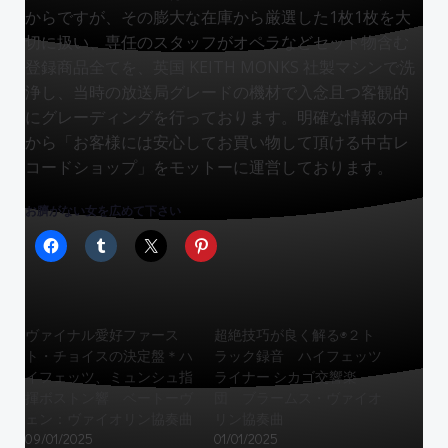
からですが、その膨大な在庫から厳選した1枚1枚を大
切に扱い、専任のスタッフがオペラなどセット物含む
登録商品全てを、英国 KEITH MONKS 社製マシンで洗
浄し、当時の放送局グレードの機材で入念且つ客観的
にグレーディングを行っております。明確な情報の中
から「
お客様には安心してお買い物して頂ける中古レ
コードショップ
」をモットーに運営しております。
お臍がない女を広めて下さい
ヴァイナル愛好ファース
超絶技巧が良く解る◉２ト
ト・チョイスの決定盤＊ハ
ラック録音 ハイフェッツ
イフェッツ、ミュンシュ指
ライナー シカゴ交響楽
揮ボストン響 ベートーヴ
団 ブラームス・ヴァイオ
ェン：ヴァイオリン協奏曲
リン協奏曲
09/01/2025
01/01/2025