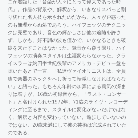
ニが君臨した「音楽が人々にとって偉大であった時
代」。作品の背景や、解釈から、いきなりスパっと割
り切れた名人技を示されたのだから、人々が戸惑った
のも無理からぬ処であろう。ハイフェッツのテクニッ
クは完璧であり、音色の輝かしさは他の追随を許さ
ず、しかも、好不調の波も僅かで、いかなるときも破
綻を来たすことはなかった。録音から窺う限り、ハイ
フェッツの演奏スタイルは生涯変わらなかった。クラ
イスラーは約四半世紀後輩のアメリカ・デビュー盤を
聴いたあとで一言、「私達ヴァイオリニストは、全員
膝で楽器のネックをへし折って転職しなければならな
い」と語った。もちろん年齢の加算による覇気の深ま
りは増すが、16歳の初録音から、「ラスト・コンサー
ト」と名付けられた1972年、71歳のライヴ・レコーデ
ィングに至るまで、スタイルに変化がないだけではな
く、解釈と内容も変わっていない。進歩していないの
ではない、20歳未満にして彼の芸術は完成されていた
のである。