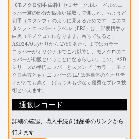
《モノクロ切手 白枠》
セミサークルレーベルのニ
ッパー君の部分が四角い縁取りで囲まれ、ちょうど
切手（スタンプ）のように見えるためです。このス
タンプ・ニッパー・ラベル（ER3）は、郵便切手が
白黒（モノクロ）になります。番号で見ると、
ASD2470 あたりから 2750 あたり まではカラー・
ニッパーがオリジナルでこれ以降は、モノクロのニ
ッパーが初版ということになるらしい。この、ASD
シリーズの半円ニッパーとスタンプ（カラー、モノ
クロ両方とも）ニッパーの LP は盤自体のクオリテ
ィがとても高く、ばらつきも少なく優秀なプレス技
術といえます。
通販レコード
詳細の確認、購入手続きは品番のリンクから
行えます。