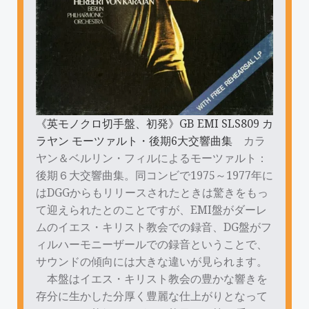
《英モノクロ切手盤、初発》GB EMI SLS809 カ
ラヤン モーツァルト・後期6大交響曲集
カラ
ヤン＆ベルリン・フィルによるモーツァルト：
後期６大交響曲集。同コンビで1975～1977年に
はDGGからもリリースされたときは驚きをもっ
て迎えられたとのことですが、EMI盤がダーレ
ムのイエス・キリスト教会での録音、DG盤がフ
ィルハーモニーザールでの録音ということで、
サウンドの傾向には大きな違いが見られます。
本盤はイエス・キリスト教会の豊かな響きを
存分に生かした分厚く豊麗な仕上がりとなって