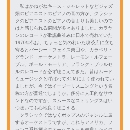
私はかねがねキース・ジャレットなどジャズ
畑のピアニストのピアノの音の方が、クラシッ
クのピアニストのピアノの音よりも美しいので
はと感じられる瞬間が多々ありました。カラヤ
ンのレコードが歌謡曲並みに日本で売れていた
1970年代は、ちょっと気の利いた喫茶店に立ち
寄るとパーシー・フェイス楽団や、カラベリ・
グランド・オーケストラ、レーモン・ルフェー
ブル、ポール・モーリア、フランク・プゥルセ
ルのレコードが必ず聴こえてきた。昔はムード
ミュージックと呼ばれてBGMによく使われてい
ましたが、今ではイージーリスニングという名
称の方が普通でしょうか。多分に人工的なサウ
ンドなのですが、スムースなストリングスはい
つ聴いても心地良く聴こえる。
クラシックではなくポップスのジャンルに属
するオーケストラですが、これらアメリカ、フ
ランス系指揮者のオーケストラを先導したイタ