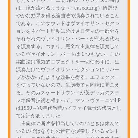
は、滝が流れるような（= cascading）綺羅び
やかな効果を得る編曲法で演奏されていること
である。このサウンドはヴァイオリン・セクシ
ョンを４パート程度に分けメロディの一部分を
それぞれのヴァイオリン・パートが代わる代わ
る演奏する。つまり、完全な主旋律を演奏して
いるヴァイオリン・パートは 1 つもない、この
編曲法は電気的エフェクトを一切使わずに、生
演奏だけでヴァイオリン・セクションにリバー
ブがかかったような効果を得る。エフェクター
を使っていないので、生演奏でも同様に聞こえ
る。そのカスケードサウンドが英デッカのステ
レオ録音技術と相まって、マントヴァーニのLP
は1960～70年代当時ハイファイ録音の代表とし
て定評がありました。
主旋律の断片を担当していないときは休んで
いるのではなく別の音符を演奏しているマント