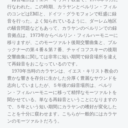
行なわれた。この時期、カラヤンとベルリン・フィル
のコンビはEMIと、ドイツ・グラモフォンで旺盛に録
音を行った。よく知られているように、ダーレム地区
の騒音問題などもあって、カラヤンのベルリンでの録
音拠点は、1973年からベルリン・フィルハーモニーに
移りますが、このモーツァルト後期交響曲集と、ブル
ックナーの第４番＆第７番、チャイコフスキーの後期
交響曲集に関しては非常に短い期間で録音場所を違え
て再録音をおこなっているのです。
1970年当時のカラヤンは、イエス・キリスト教会の
豊かな響きを存分に生かした分厚く豊麗なサウンドを
志向していましたが、５年後の録音場所は、ベルリ
ン・フィルハーモニーに移って精悍なモーツァルトを
聞かせている。単なる再録音ということになりますの
で、５年という短い期間にカラヤンの嗜好が変化した
ことを十分に窺わせます。こちらが一般的にはカラヤ
ンのモーツァルトだろう。