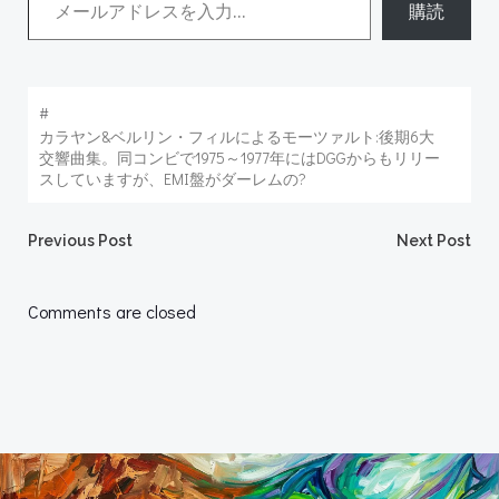
購読
#
カラヤン&ベルリン・フィルによるモーツァルト:後期6大
交響曲集。同コンビで1975～1977年にはDGGからもリリー
スしていますが、EMI盤がダーレムの?
Post
Post
Previous Post
Next Post
navigation
navigation
Comments are closed