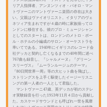
リア人指揮者、アンヌンツィオ・パオロ・マン
トヴァーニのマントヴァーニ楽団の存在は大き
い。父親はヴァイオリニスト。イタリアのヴェ
ネツィア生まれですが４歳の時に家族揃ってロ
ンドンに移住する。彼のプロ・ミュージシャン
としてのスタートは、ロンドンのメトロ・ポー
ル・ホテルの小編成のサロン・オーケストラを
率いてである。1940年にイギリスのレコード会
社デッカと契約し亡くなるまでの40年間に述べ
767曲も録音し、『シャルメーヌ』『グリーン
スリーヴス』『ムーランルージュのテーマ』
『80日間世界一周』等の大ヒット曲を飛ばし、
ストリングスを上手く駆使したイージーリスニ
ングの第一人者の一人として君臨した。
マントヴァーニ47歳、英デッカが初のステレ
オ実験録音を行った1953年11月４日から貢献し
た。カスケードサウンドとも呼ばれ一世を風靡
したマントヴァーニ楽団のストリングスの特徴