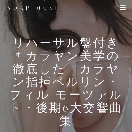
コ
SOAP MUSE
ン
テ
ン
ツ
へ
リハーサル盤付き
ス
＊カラヤン美学の
キ
ッ
徹底した カラヤ
プ
ン指揮ベルリン・
フィル モーツァル
ト・後期6大交響曲
集