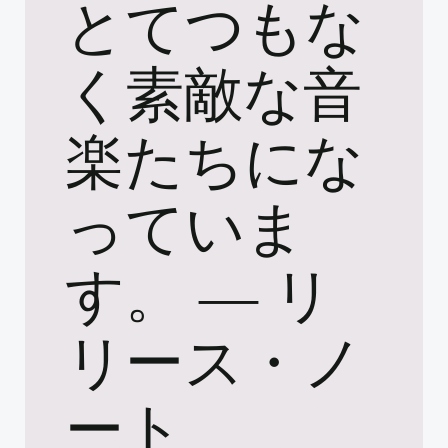
とてつもな
く素敵な音
楽たちにな
っていま
す。 ― リ
リース・ノ
ート