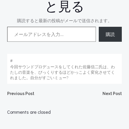
と見る
購読すると最新の投稿がメールで送信されます。
メールアドレスを入力...
購読
#
今回サウンドプロデュースをしてくれた佐藤信二氏は、わ
たしの音楽を、びっくりするほどかっこよく変化させてく
れました。自分がすごいミュー?
Post
Post
Previous Post
Next Post
navigation
navigation
Comments are closed