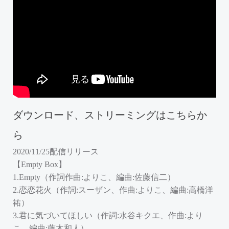
ダウンロード、ストリーミングはこちらか
ら
2020/11/25配信リリース
【Empty Box】
1.Empty（作詞作曲:よりこ、編曲:佐藤信二）
2.恋恋花火（作詞:スーザン、作曲:よりこ、編曲:高橋洋
祐）
3.君に気づいてほしい（作詞:水谷キクエ、作曲:より
こ、編曲:藤木和人）