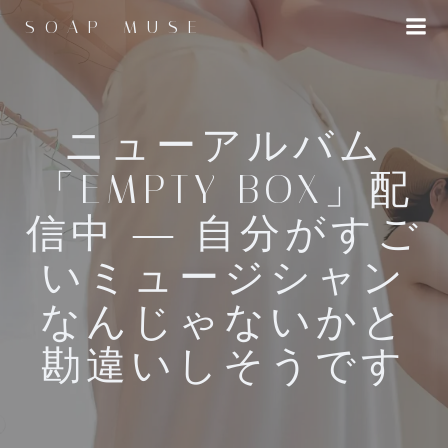
コ
SOAP MUSE
ン
テ
ン
ツ
へ
ニューアルバム
ス
「EMPTY BOX」配
キ
ッ
信中 ― 自分がすご
プ
いミュージシャン
なんじゃないかと
勘違いしそうです