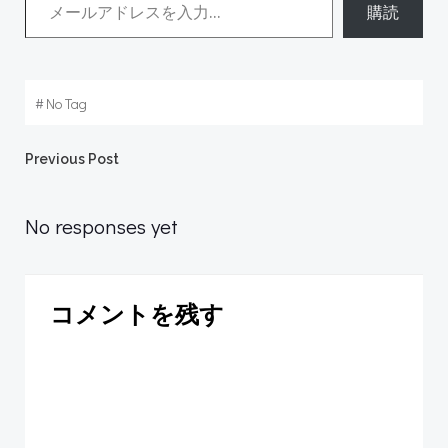
購読
#
No Tag
Post
Previous Post
navigation
No responses yet
コメントを残す