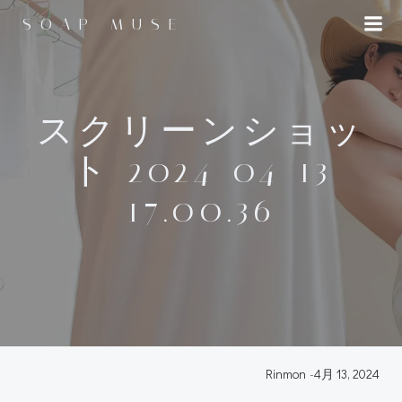
コ
SOAP MUSE
ン
テ
ン
ツ
へ
スクリーンショッ
ス
ト 2024-04-13
キ
ッ
17.00.36
プ
Rinmon
-
4月 13, 2024