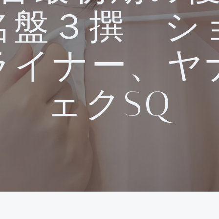
名盤３撰 シ
ライナー、ヤ
ェクSQ