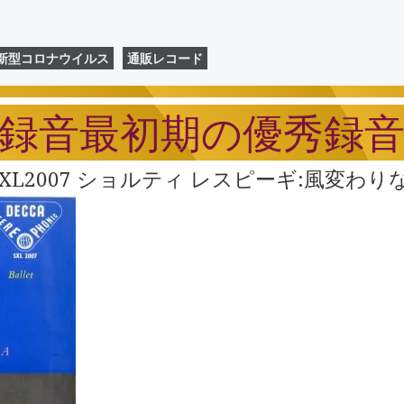
新型コロナウイルス
通販レコード
録音最初期の優秀録
A SXL2007 ショルティ レスピーギ:風