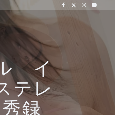
ル イ
ステレ
優秀録