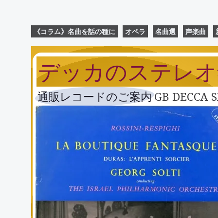
《コラム》名曲を話の種に
オペラ
名曲選
声楽曲
デッカのステレオ
通販レコードのご案内
GB DECC