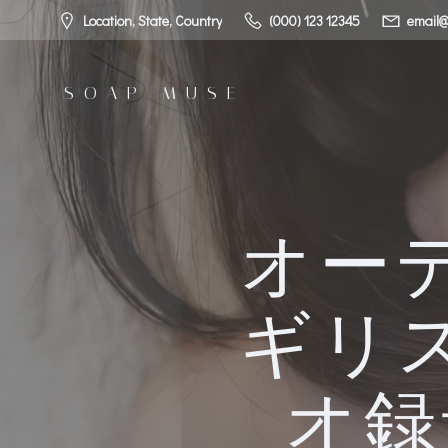
コ
Location, State, Country
(000) 123 12345
email@
ン
テ
ン
SOAP MUSE
ツ
へ
ス
キ
ッ
プ
オー
ギリ
オ録