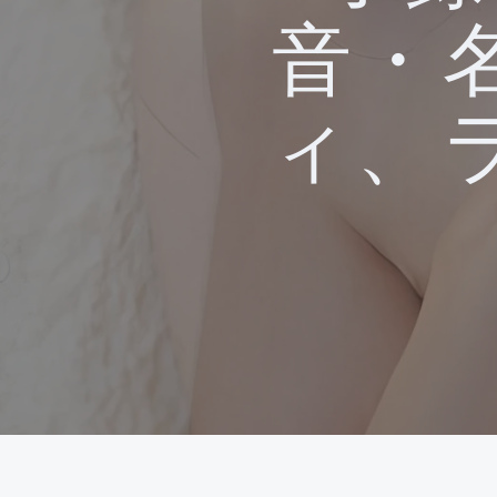
音・
ィ、