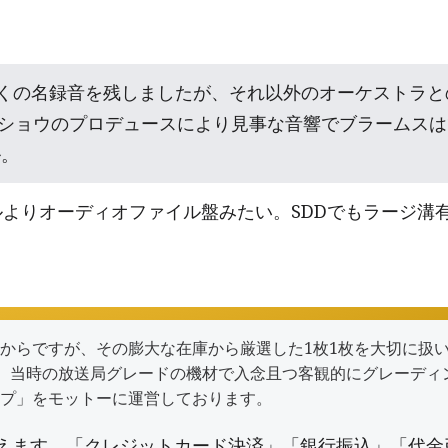
多くの名録音を残しましたが、それ以外のオーケストラ
ョウのプロデュースにより見事な音響でブラームスは195
ル。
ナルよりオーディオファイル盤みたい。SDDでもラージ溝
からですが、その膨大な在庫から厳選した1枚1枚を大切に扱
で洗浄し、当時の放送局グレードの機材で入念且つ客観的にグレー
プ
」をモットーに運営しております。
えます。「クレジットカード決済」「銀行振込」「代金