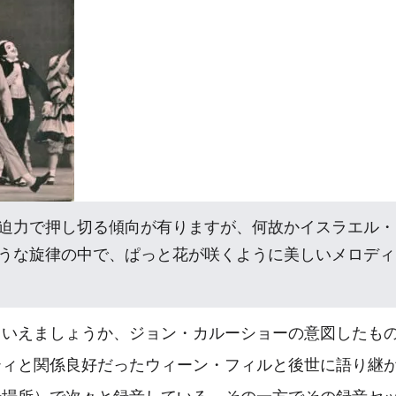
迫力で押し切る傾向が有りますが、何故かイスラエル・
うな旋律の中で、ぱっと花が咲くように美しいメロディ
もいえましょうか、ジョン・カルーショーの意図したも
ティと関係良好だったウィーン・フィルと後世に語り継
録場所）で次々と録音している。その一方でその録音セ