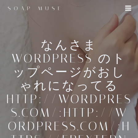
コ
SOAP MUSE
ン
テ
ン
ツ
へ
なんさま
ス
WORDPRESS のト
キ
ッ
ップページがおし
プ
ゃれになってる
HTTP://WORDPRES
S.COM/:HTTP://W
ORDPRESS.COM/:H