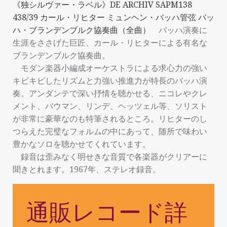
《独シルヴァー・ラベル》DE ARCHIV SAPM138
438/39 カール・リヒター ミュンヘン・バッハ管弦 バッ
ハ・ブランデンブルク協奏曲（全曲）
バッハ演奏に
生涯をささげた巨匠、カール・リヒターによる有名な
ブランデンブルク協奏曲。
モダン楽器小編成オーケストラによる求心力の強い
キビキビしたリズムと力強い推進力が特長のバッハ演
奏。アンダンテで深い抒情を聴かせる、ニコレやクレ
メント、バウマン、リンデ、ヘッツェル等、ソリスト
が非常に豪華なのも特筆されるところ。リヒターのし
つらえた完璧なフォルムの中にあって、随所で味わい
豊かなソロを聴かせてくれています。
録音は歪みなく明せきな音質で各楽器がクリアーに
聞きとれます。1967年、ステレオ録音。
通販レコード詳