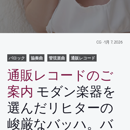
CG
-
1月 7, 2026
バロック
協奏曲
管弦楽曲
通販レコード
通販レコードのご
案内
モダン楽器を
選んだリヒターの
峻厳なバッハ。バ