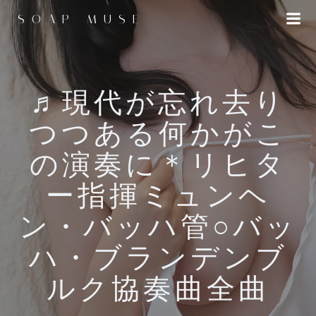
コ
SOAP MUSE
ン
テ
ン
ツ
へ
♬現代が忘れ去り
ス
つつある何かがこ
キ
ッ
の演奏に＊リヒタ
プ
ー指揮ミュンヘ
ン・バッハ管○バッ
ハ・ブランデンブ
ルク協奏曲全曲