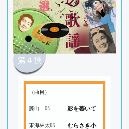
第４撰
（曲目）
藤山一郎
影を慕いて
東海林太郎
むらさき小