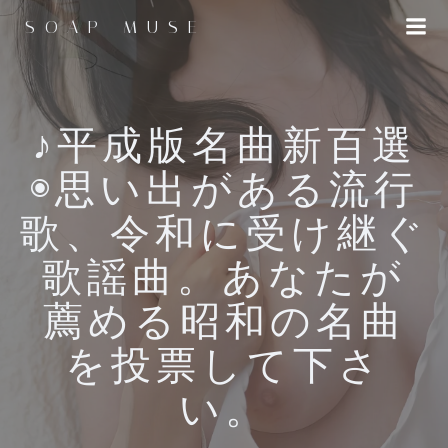
コ
SOAP MUSE
ン
テ
ン
ツ
へ
♪平成版名曲新百選
ス
◉思い出がある流行
キ
ッ
歌、令和に受け継ぐ
プ
歌謡曲。あなたが
薦める昭和の名曲
を投票して下さ
い。