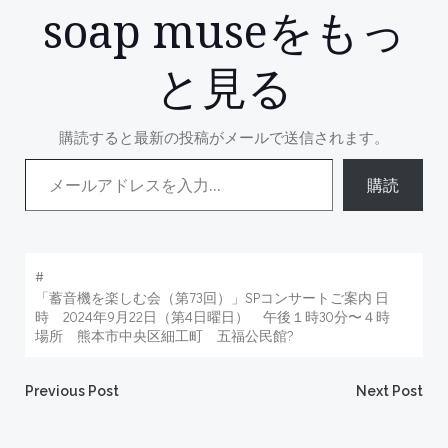
soap museをもっ
と見る
購読すると最新の投稿がメールで送信されます。
メールアドレスを入力...
購読
#
「蓄音機を楽しむ会（第73回）」SPコンサートご案内 日
時 2024年9月22日（第4日曜日） 午後１時30分〜４時
場所 熊本市中央区細工町 五福公民館?
Post
Post
Previous Post
Next Post