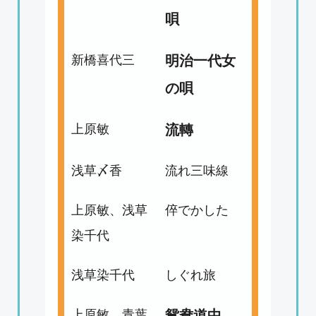
唄
新橋喜代三
明治一代女
の唄
上原敏
流轉
浅草〆香
流れ三味線
上原敏、浅草
倅でかした
染千代
浅草染千代
しぐれ旅
上原敏、青葉
鴛鴦道中