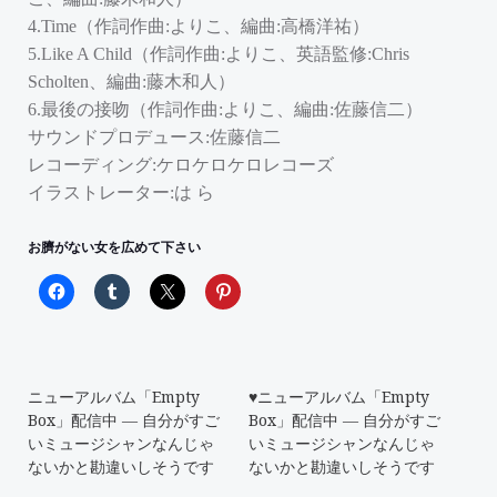
4.Time（作詞作曲:よりこ、編曲:高橋洋祐）
5.Like A Child（作詞作曲:よりこ、英語監修:Chris
Scholten、編曲:藤木和人）
6.最後の接吻（作詞作曲:よりこ、編曲:佐藤信二）
サウンドプロデュース:佐藤信二
レコーディング:ケロケロケロレコーズ
イラストレーター:は ら
お臍がない女を広めて下さい
ニューアルバム「Empty
♥ニューアルバム「Empty
Box」配信中 ― 自分がすご
Box」配信中 ― 自分がすご
いミュージシャンなんじゃ
いミュージシャンなんじゃ
ないかと勘違いしそうです
ないかと勘違いしそうです