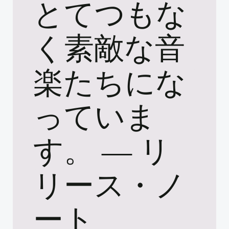
とてつもな
く素敵な音
楽たちにな
っていま
す。 ― リ
リース・ノ
ート