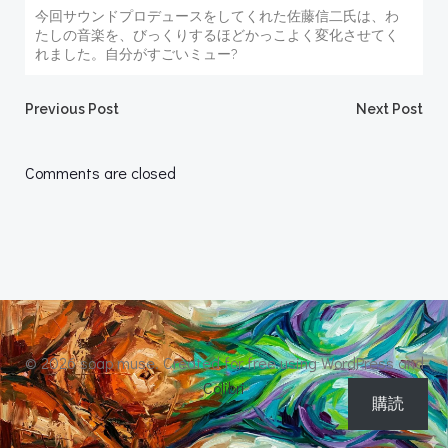
今回サウンドプロデュースをしてくれた佐藤信二氏は、わ
たしの音楽を、びっくりするほどかっこよく変化させてく
れました。自分がすごいミュー?
Post
Post
Previous Post
Next Post
navigation
navigation
Comments are closed
© 2026 soap muse. Created for free using WordPress and
Colibri
購読