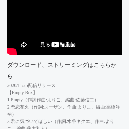
ダウンロード、ストリーミングはこちらか
ら
2020/11/25配信リリース
【Empty Box】
1.Empty（作詞作曲:よりこ、編曲:佐藤信二）
2.恋恋花火（作詞:スーザン、作曲:よりこ、編曲:高橋洋
祐）
3.君に気づいてほしい（作詞:水谷キクエ、作曲:より
こ、編曲:藤木和人）