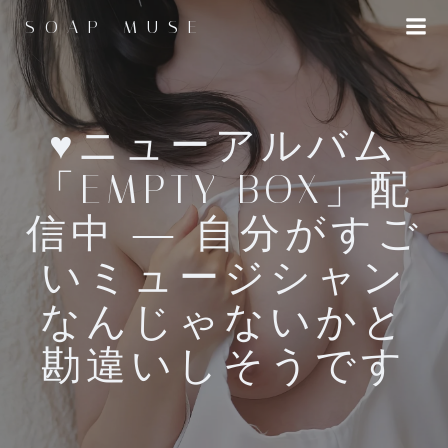
コ
SOAP MUSE
ン
テ
ン
ツ
へ
♥ニューアルバム
ス
「EMPTY BOX」配
キ
ッ
信中 ― 自分がすご
プ
いミュージシャン
なんじゃないかと
勘違いしそうです