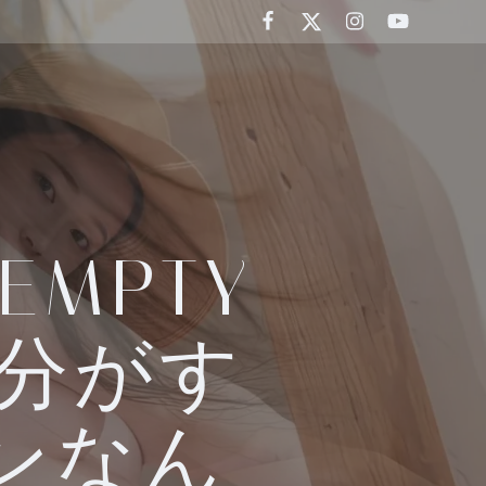
MPTY
自分がす
ンなん