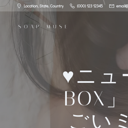
コ
Location, State, Country
(000) 123 12345
email@
ン
テ
ン
SOAP MUSE
ツ
へ
ス
キ
ッ
プ
♥ニュ
BOX
ごい