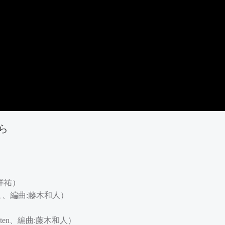
ら
洋祐）
こ、編曲:藤木和人）
holten、編曲:藤木和人）