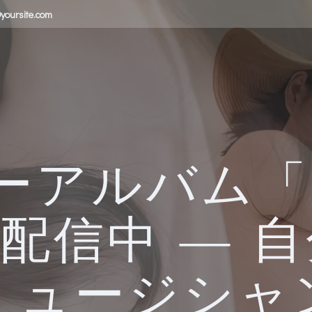
yoursite.com
ーアルバム「E
」配信中 ― 
ミュージシャ