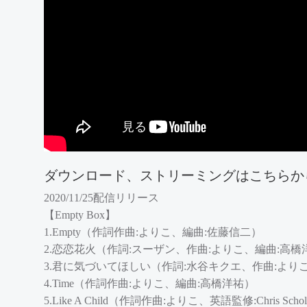
ダウンロード、ストリーミングはこちらか
2020/11/25配信リリース
【Empty Box】
1.Empty（作詞作曲:よりこ、編曲:佐藤信二）
2.恋恋花火（作詞:スーザン、作曲:よりこ、編曲:高橋
3.君に気づいてほしい（作詞:水谷キクエ、作曲:より
4.Time（作詞作曲:よりこ、編曲:高橋洋祐）
5.Like A Child（作詞作曲:よりこ、英語監修:Chris Sc