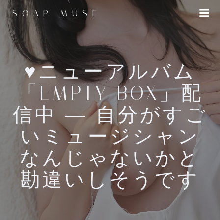
コ
SOAP MUSE
ン
テ
ン
ツ
へ
♥ニューアルバム
ス
「EMPTY BOX」配
キ
ッ
信中 ― 自分がすご
プ
いミュージシャン
なんじゃないかと
勘違いしそうです