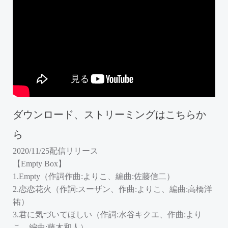
ダウンロード、ストリーミングはこちらか
ら
2020/11/25配信リリース
【Empty Box】
1.Empty（作詞作曲:よりこ、編曲:佐藤信二）
2.恋恋花火（作詞:スーザン、作曲:よりこ、編曲:高橋洋
祐）
3.君に気づいてほしい（作詞:水谷キクエ、作曲:より
こ、編曲:藤木和人）