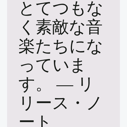
とてつもな
く素敵な音
楽たちにな
っていま
す。 ― リ
リース・ノ
ート