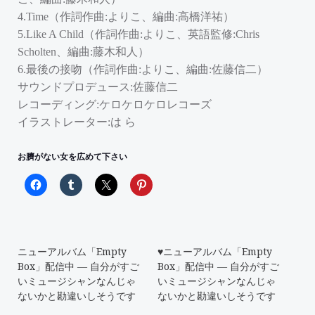
4.Time（作詞作曲:よりこ、編曲:高橋洋祐）
5.Like A Child（作詞作曲:よりこ、英語監修:Chris
Scholten、編曲:藤木和人）
6.最後の接吻（作詞作曲:よりこ、編曲:佐藤信二）
サウンドプロデュース:佐藤信二
レコーディング:ケロケロケロレコーズ
イラストレーター:は ら
お臍がない女を広めて下さい
ニューアルバム「Empty
♥ニューアルバム「Empty
Box」配信中 ― 自分がすご
Box」配信中 ― 自分がすご
いミュージシャンなんじゃ
いミュージシャンなんじゃ
ないかと勘違いしそうです
ないかと勘違いしそうです