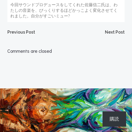
今回サウンドプロデュースをしてくれた佐藤信二氏は、わ
たしの音楽を、びっくりするほどかっこよく変化させてく
れました。自分がすごいミュー?
Post
Post
Previous Post
Next Post
navigation
navigation
Comments are closed
© 2026 soap muse. Created for free using WordPress and
Colibri
購読