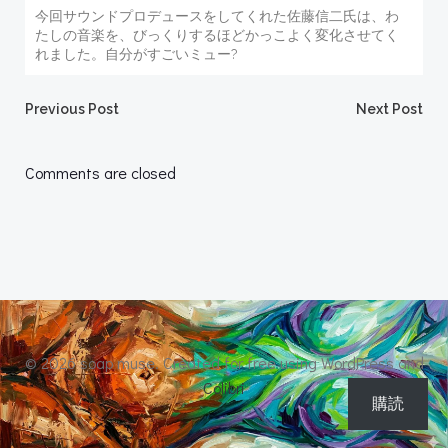
今回サウンドプロデュースをしてくれた佐藤信二氏は、わ
たしの音楽を、びっくりするほどかっこよく変化させてく
れました。自分がすごいミュー?
Post
Post
Previous Post
Next Post
navigation
navigation
Comments are closed
© 2026 soap muse. Created for free using WordPress and
Colibri
購読