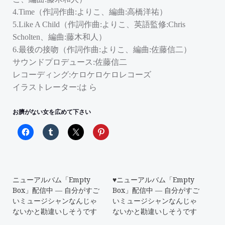
4.Time（作詞作曲:よりこ、編曲:高橋洋祐）
5.Like A Child（作詞作曲:よりこ、英語監修:Chris
Scholten、編曲:藤木和人）
6.最後の接吻（作詞作曲:よりこ、編曲:佐藤信二）
サウンドプロデュース:佐藤信二
レコーディング:ケロケロケロレコーズ
イラストレーター:は ら
お臍がない女を広めて下さい
ニューアルバム「Empty
♥ニューアルバム「Empty
Box」配信中 ― 自分がすご
Box」配信中 ― 自分がすご
いミュージシャンなんじゃ
いミュージシャンなんじゃ
ないかと勘違いしそうです
ないかと勘違いしそうです