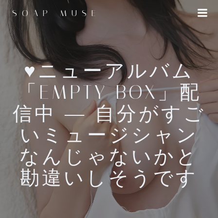
コ
SOAP MUSE
ン
テ
ン
ツ
へ
♥ニューアルバム
ス
「EMPTY BOX」配
キ
ッ
信中 ― 自分がすご
プ
いミュージシャン
なんじゃないかと
勘違いしそうです