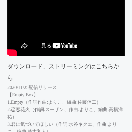
ダウンロード、ストリーミングはこちらか
ら
2020/11/25配信リリース
【Empty Box】
1.Empty（作詞作曲:よりこ、編曲:佐藤信二）
2.恋恋花火（作詞:スーザン、作曲:よりこ、編曲:高橋洋
祐）
3.君に気づいてほしい（作詞:水谷キクエ、作曲:より
こ、編曲:藤木和人）