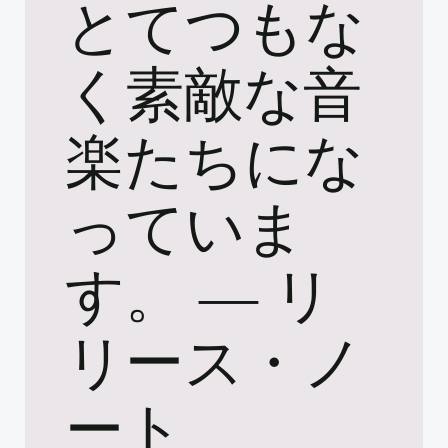
とてつもな
く素敵な音
楽たちにな
っていま
す。 ― リ
リース・ノ
ート