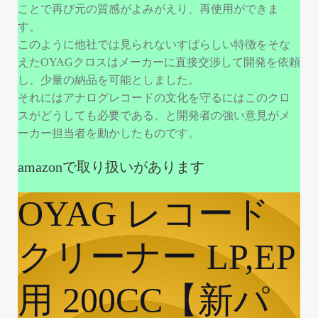
ことで再び元の質感がよみがえり、再使用ができま
す。
このように他社では見られないすばらしい特徴をそな
えたOYAGクロスはメーカーに直接交渉して開発を依頼
し、少量の納品を可能としました。
それにはアナログレコードの文化を守るにはこのクロ
スがどうしても必要である、と開発者の強い意見がメ
ーカー担当者を動かしたものです。
amazonで取り扱いがあります
OYAG レコード
クリーナー LP,EP
用 200CC【新パ