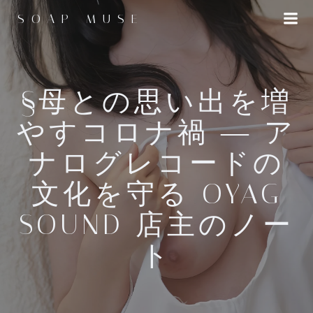
コ
SOAP MUSE
ン
テ
ン
ツ
へ
§母との思い出を増
ス
やすコロナ禍 ― ア
キ
ッ
ナログレコードの
プ
文化を守る OYAG
SOUND 店主のノー
ト