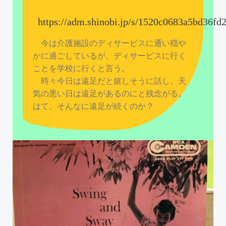
https://adm.shinobi.jp/s/1520c0683a5bd36f
今は介護施設のディサービスに通い穏や
かに過ごしているが、ディサービスに行く
ことを学校に行くと言う。
時々今日は遠足だと嬉しそうに話し、天
気の悪い日は遠足があるのにと残念がる。
はて、そんなに遠足が続くのか？