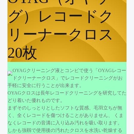
グ）レコードク
リーナークロス
20枚
OYAGクリーニング液とコンビで使う「OYAGレコー
ドクリーナークロス」でレコードクリーニングがお
手軽に安全に行うことが出来ます。
OYAGクロスは長年レコードクリーニングを研究してた
どり着いた優れものです。
まずそのしっとりとしたソフトな質感、毛羽立ちが無
く、全くレコードを傷つけることがありません、 くま
なくレコードの音溝に入り込み汚れを吸い取ります。
しかも強靱で使用後の汚れたクロスを水洗い乾燥する