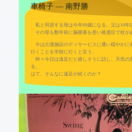
車椅子 ― 南野勝
私と同居する母は今年89歳になる、父は10年
その母も数年前に脳梗塞を患い後遺症で杖が必
今は介護施設のディサービスに通い穏やかに
行くことを学校に行くと言う。
時々今日は遠足だと嬉しそうに話し、天気の
る。
はて、そんなに遠足が続くのか？