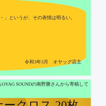
・・」というが、その表情は明るい。
令和3年3月 オヤッグ店主
AG SOUNDの南野勝さんから寄稿して
ークロス 20枚