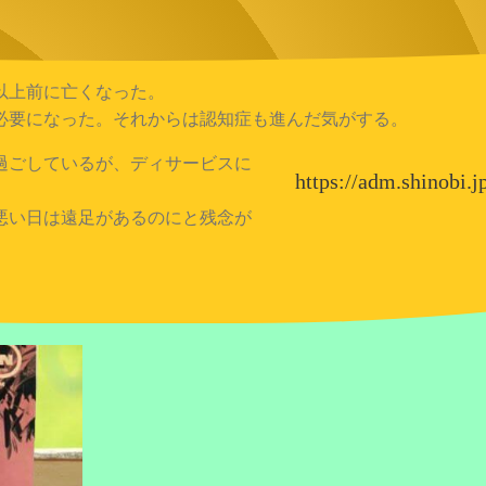
以上前に亡くなった。
要になった。それからは認知症も進んだ気がする。
過ごしているが、ディサービスに
https://adm.shinobi
悪い日は遠足があるのにと残念が