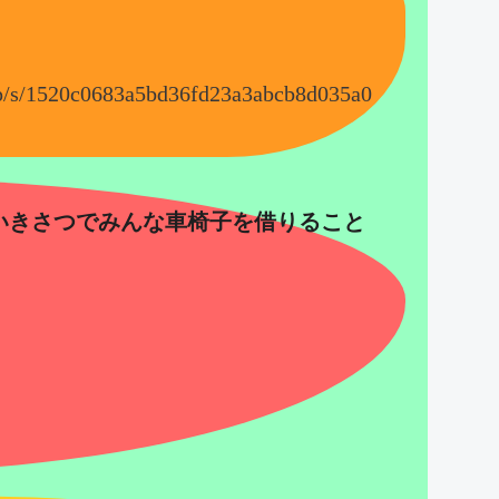
.jp/s/1520c0683a5bd36fd23a3abcb8d035a0
いきさつでみんな車椅子を借りること