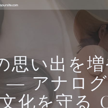
yoursite.com
の思い出を
 ― アナロ
文化を守る O