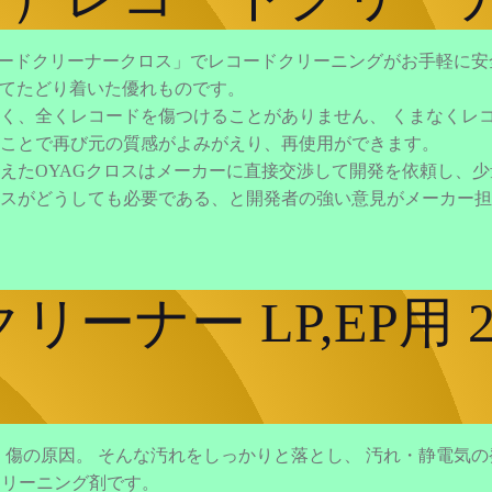
レコードクリーナークロス」でレコードクリーニングがお手軽に
してたどり着いた優れものです。
く、全くレコードを傷つけることがありません、 くまなくレ
ことで再び元の質感がよみがえり、再使用ができます。
えたOYAGクロスはメーカーに直接交渉して開発を依頼し、
スがどうしても必要である、と開発者の強い意見がメーカー担
リーナー LP,EP用 
・傷の原因。 そんな汚れをしっかりと落とし、 汚れ・静電気
クリーニング剤です。