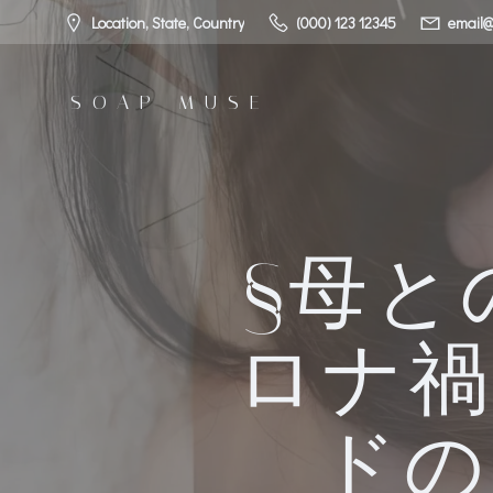
コ
Location, State, Country
(000) 123 12345
email@
ン
テ
ン
SOAP MUSE
ツ
へ
ス
キ
ッ
プ
§母と
ロナ禍
ドの