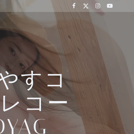
増やすコ
グレコー
YAG