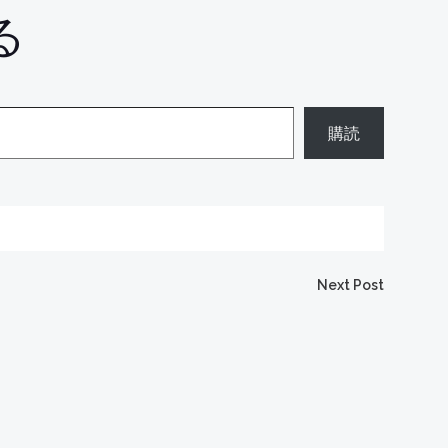
る
購読
Next Post