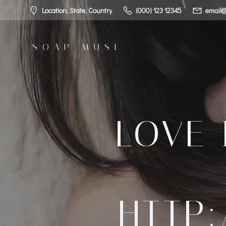
コ
Location, State, Country
(000) 123 12345
email@
ン
テ
ン
SOAP MUSE
ツ
へ
ス
キ
ッ
プ
LOVE
HTTP: