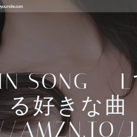
yoursite.com
 IN SONG –
る好きな曲
//AMZN.TO/