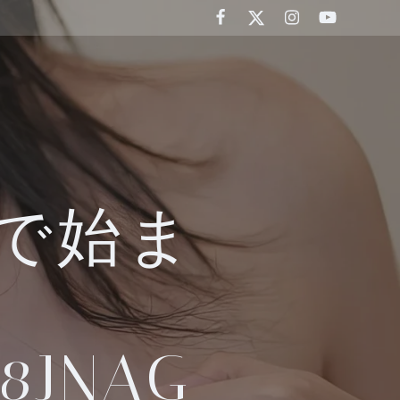
 Lで始ま
J8JNAG