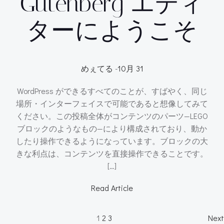
Gutenberg エディ
ターにようこそ
めぇてる
-
10月 31
WordPress ができるすべてのことが、すばやく、同じ
場所・インターフェイスで可能であると想像してみて
ください。この投稿全体がコンテンツのパーツ—LEGO
ブロックのようなもの—により構成されており、動か
したり操作できるようになっています。ブロックの大
きな利点は、コンテンツを直接操作できることです。
[…]
Read Article
Page
Page
Page
1
2
3
Next