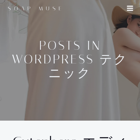
コ
SOAP MUSE
ン
テ
ン
ツ
へ
POSTS IN
ス
WORDPRESS テク
キ
ッ
ニック
プ