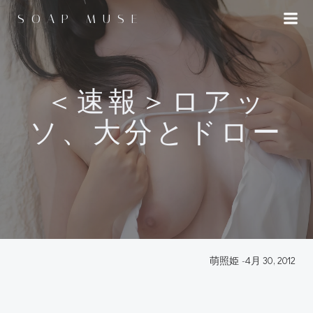
コ
SOAP MUSE
ン
テ
ン
ツ
へ
＜速報＞ロアッ
ス
ソ、大分とドロー
キ
ッ
プ
萌照姫
-
4月 30, 2012