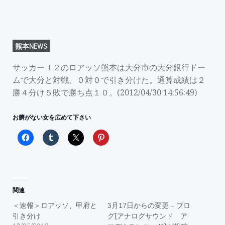
熊本NEWS
サッカーＪ２のロアッソ熊本は大分市の大分銀行ドー
ムで大分と対戦、０対０で引き分けた。通算成績は２
勝４分け５敗で勝ち点１０。(2012/04/30 14:56:49)
お臍がない女を広めて下さい
関連
＜速報＞ロアッソ、甲府と
3月17日からの変更 – ブロ
引き分け
グ[アナログサウンド ア