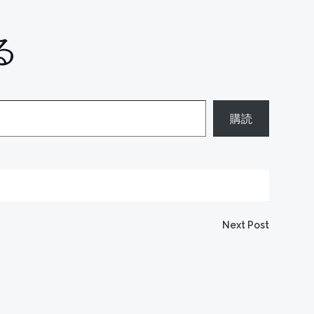
る
購読
Next Post