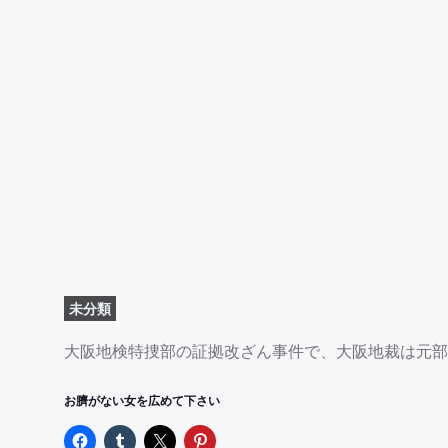
未分類
大阪地検特捜部の証拠改ざん事件で、大阪地裁は元部長と元副部
お臍がない女を広めて下さい