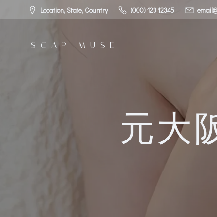
コ
Location, State, Country
(000) 123 12345
email@
ン
テ
ン
SOAP MUSE
ツ
へ
ス
キ
ッ
プ
元大