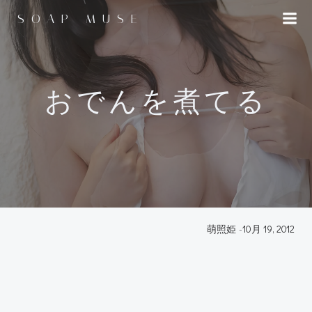
コ
SOAP MUSE
ン
テ
ン
ツ
へ
おでんを煮てる
ス
キ
ッ
プ
萌照姫
-
10月 19, 2012