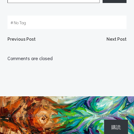
#
No Tag
Post
Post
Previous Post
Next Post
navigation
navigation
Comments are closed
© 2026 soap muse. Created for free using WordPress and
Colibri
購読