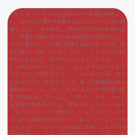
バレンタインデーの起源はローマ帝国の時代らし
い。2月15日に豊年を祈願するルペルカーリア祭を開
催していた。その前日、2月14日が大地の女神であ
り、家庭と結婚の神でもある地母神の祝日だった。
ローマ教会はこの土着の祭事を認めなかったが、民
間行事として続いていた。 やがて、イギリスで1797
年に出版された『青年のバレンタインライター』と
いう本が火付けとなって、バレンタインカードを送
り合うことが習慣化していく。その本には若い恋人
たちはフリーで使えるとして、多くの感傷的な詩が
纏められていた。詩にイラストを添えた絵葉書が限
定で印刷されてブームに。 このバレンタインカード
が米国で商業化される。英国のチョコレート会社
「キャドバリー」が1868年に、バレンタイン・デー
のために装飾の施されたハート型の「ファンシー ボ
ックス」にチョコレートを詰めて発売。こうして20
世紀後半には、カード交換だけでなく、宝石などあ