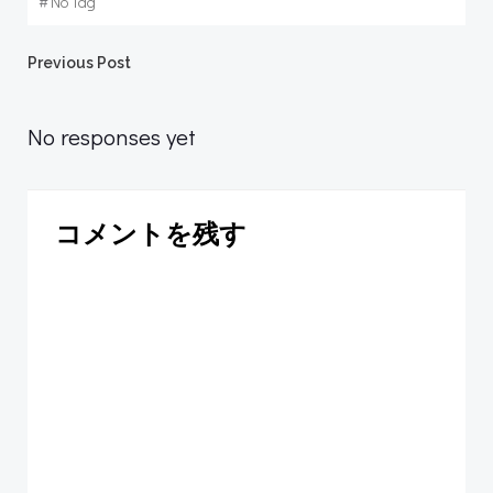
#
No Tag
Post
Previous Post
navigation
No responses yet
コメントを残す