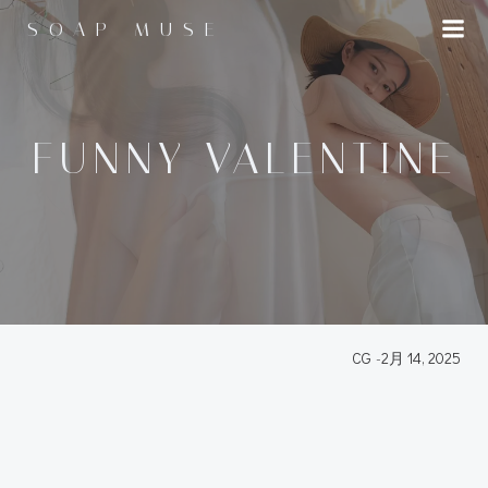
コ
SOAP MUSE
ン
テ
ン
ツ
へ
FUNNY VALENTINE
ス
キ
ッ
プ
CG
-
2月 14, 2025