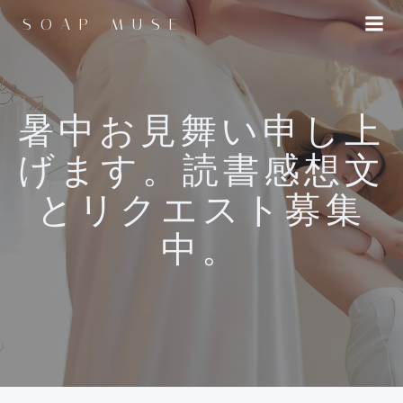
コ
SOAP MUSE
ン
テ
ン
ツ
へ
暑中お見舞い申し上
ス
げます。読書感想文
キ
ッ
とリクエスト募集
プ
中。